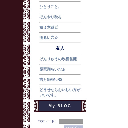
ひとりごと。
ぼんやり秋村
積ミ木遊ビ
明るい穴☆
友人
げんりゅうの欣喜雀躍
琵琶湖らいだぁ
吉月GAMeRS
どうせならおいしい方が
いいです。
My BLOG
パスワード: