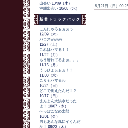
出会い
10/09（木）
8月21日（日）00:25
沖縄出会い
10/08（水）
新着トラックバック
こんにゃろぉぉぉっ
12/09（木）
バロスwwww
11/27（土）
これはハマる！！
11/22（月）
もう濡れてるよぉ。。。
11/15（月）
うっひょぉぉぉ！！
11/03（水）
こりゃハマるわ
10/24（日）
どこで覚えたんだ！？
10/17（日）
まんまん大洪水だった
よ！
10/07（木）
へっぽこなめ太郎
10/01（金）
男もあんな風にイくんだ
な！
09/23（木）