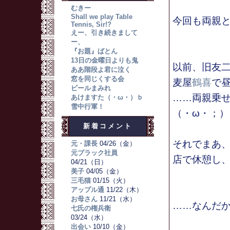
むきー
Shall we play Table
今回も両親
Tennis, Sir!?
えー、引き続きまして
ー、
『お題』ばとん
13日の金曜日よりも鬼
以前、旧友
ああ階段よ君に泣く
窓を同じくする会
麦屋
鶴喜
で
ビールまみれ
……両親乗
あけますた（・ω・）ｂ
雪中行軍！
（・ω・；）
新着コメント
それでまあ
元・課長
04/26（金）
元ブラック社員
店で休憩し
04/21（日）
美子
04/05（金）
三毛猫
01/15（火）
アップル通
11/22（木）
お母さん
11/21（水）
……なんだ
七氏の権兵衛
03/24（水）
出会い
10/10（金）