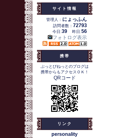
サイト情報
にょっふん
管理人：
72793
訪問者数：
39
56
今日:
昨日:
フォトログ表示
携帯
ぶっとびねっとのブログは
携帯からもアクセスＯＫ！
QRコード
リンク
personality