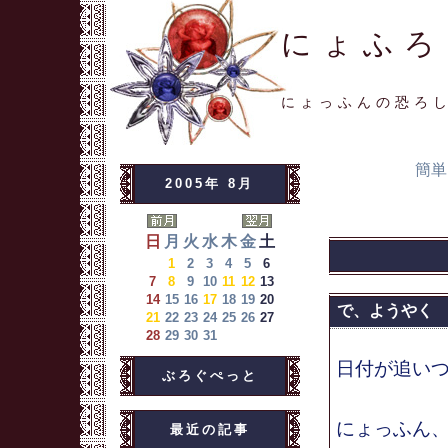
にょふろ
にょっふんの恐ろ
簡単
2005年 8月
日
月
火
水
木
金
土
1
2
3
4
5
6
7
8
9
10
11
12
13
14
15
16
17
18
19
20
で、ようやく
21
22
23
24
25
26
27
28
29
30
31
日付が追い
ぶろぐぺっと
にょっふん
最近の記事