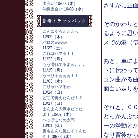
出会い
10/09（木）
さすがに正
沖縄出会い
10/08（水）
新着トラックバック
そのかわり
こんにゃろぉぉぉっ
るように思
12/09（木）
スでの港（
バロスwwww
11/27（土）
これはハマる！！
11/22（月）
あと、車に
もう濡れてるよぉ。。。
トに伝わっ
11/15（月）
うっひょぉぉぉ！！
ュン曲がる
11/03（水）
こりゃハマるわ
面白い走り
10/24（日）
どこで覚えたんだ！？
10/17（日）
それと、Ｃ
まんまん大洪水だった
よ！
10/07（木）
どっかんぶ
へっぽこなめ太郎
ーの挙動と
10/01（金）
男もあんな風にイくんだ
なり背後か
な！
09/23（木）