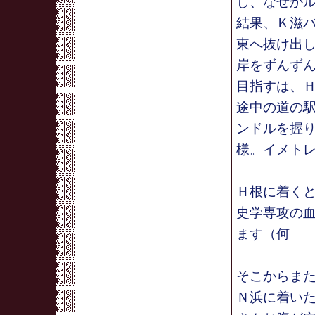
し、なぜか
結果、Ｋ滋
東へ抜け出
岸をずんず
目指すは、
途中の道の
ンドルを握
様。イメト
Ｈ根に着く
史学専攻の
ます（何
そこからまた
Ｎ浜に着い