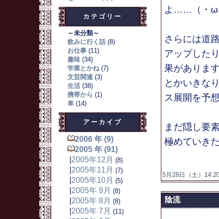
よ……（・ω
カテゴリー
～未分類～
さらには道
飲みに行く話
(8)
お仕事
(11)
アップした
趣味
(34)
果がありま
学業とかね
(7)
文芸関連
(3)
とかいきな
生活
(38)
携帯から
(1)
ス展開を予
車
(14)
アーカイブ
まだ隠し要
2006 年 (9)
極めていき
2005 年 (91)
|
2005年12月
(8)
|
2005年11月
(7)
5月28日（土）14:20
|
2005年10月
(5)
|
2005年 9月
(8)
陰流
|
2005年 8月
(8)
|
2005年 7月
(11)