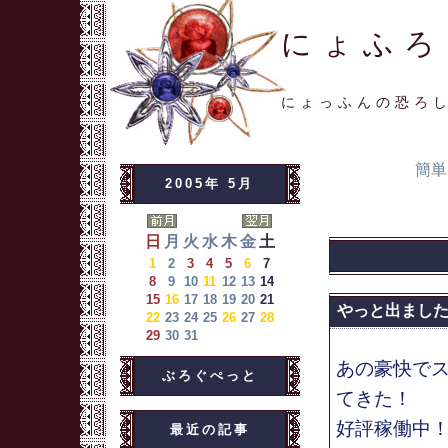
にょふろ
にょっふんの恐ろ
簡単
2005年 5月
日
月
火
水
木
金
土
1
2
3
4
5
6
7
8
9
10
11
12
13
14
15
16
17
18
19
20
21
やっと出まし
22
23
24
25
26
27
28
29
30
31
あの豪快で
ぶろぐぺっと
てきた！
好評稼働中
最近の記事