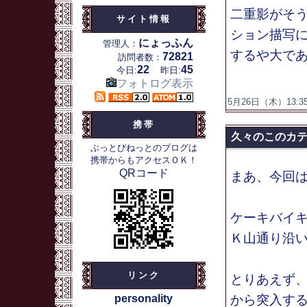
二重影がそ
サイト情報
ション描写
にょっふん
管理人：
するや大で
72821
訪問者数：
22
45
今日:
昨日:
フォトログ表示
5月26日（木）13:35
携帯
久々のこのカ
ぶっとびねっとのブログは
携帯からもアクセスＯＫ！
QRコード
まあ、今回
ケーキバイ
Ｋ山通り沿
リンク
とりあえず
personality
から突入す