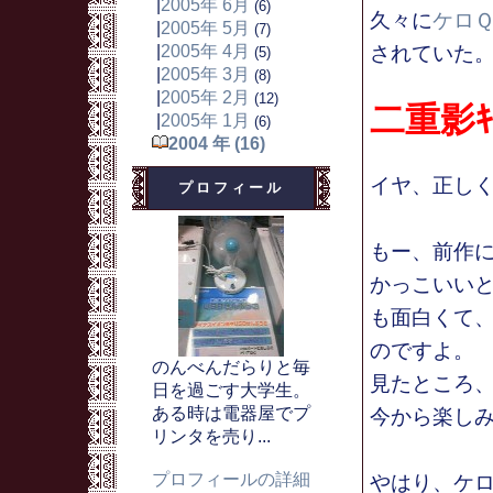
|
2005年 6月
(6)
久々に
ケロ
|
2005年 5月
(7)
|
2005年 4月
されていた
(5)
|
2005年 3月
(8)
|
2005年 2月
(12)
二重影ｷ
|
2005年 1月
(6)
2004 年 (16)
イヤ、正し
プロフィール
もー、前作
かっこいい
も面白くて
のですよ。
のんべんだらりと毎
見たところ
日を過ごす大学生。
ある時は電器屋でプ
今から楽し
リンタを売り...
プロフィールの詳細
やはり、ケ