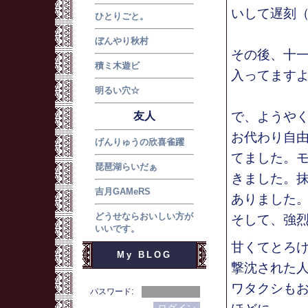
いして遅刻
ひとりごと。
ぼんやり秋村
その後、十
積ミ木遊ビ
入ってます
明るい穴☆
で、ようや
友人
お代わり自
げんりゅうの欣喜雀躍
てました。
琵琶湖らいだぁ
きました。
吉月GAMeRS
ありました
どうせならおいしい方が
そして、強
いいです。
甘くてとろ
My BLOG
撃沈された
ワタクシも
パスワード: