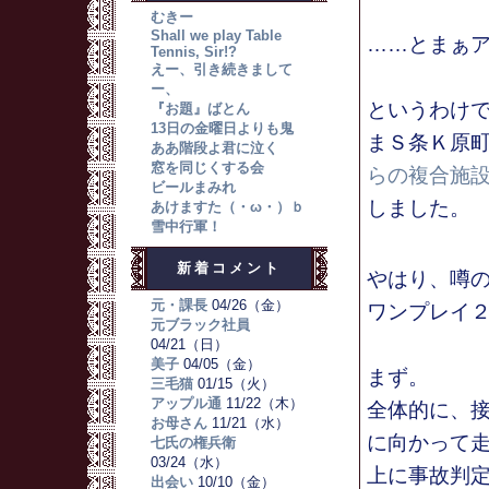
むきー
Shall we play Table
……とまぁ
Tennis, Sir!?
えー、引き続きまして
ー、
というわけ
『お題』ばとん
13日の金曜日よりも鬼
まＳ条Ｋ原
ああ階段よ君に泣く
窓を同じくする会
らの複合施
ビールまみれ
しました。
あけますた（・ω・）ｂ
雪中行軍！
新着コメント
やはり、噂
元・課長
04/26（金）
ワンプレイ
元ブラック社員
04/21（日）
美子
04/05（金）
まず。
三毛猫
01/15（火）
アップル通
11/22（木）
全体的に、
お母さん
11/21（水）
に向かって
七氏の権兵衛
03/24（水）
上に事故判
出会い
10/10（金）