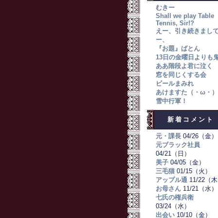
むきー
Shall we play Table
Tennis, Sir!?
えー、引き続きまし
ー、
『お題』ばとん
13日の金曜日よりも
ああ階段よ君に泣く
窓を同じくする会
ビールまみれ
あけますた（・ω・）
雪中行軍！
新着コメント
元・課長
04/26（金）
元ブラック社員
04/21（日）
美子
04/05（金）
三毛猫
01/15（火）
アップル通
11/22（
お母さん
11/21（水）
七氏の権兵衛
03/24（水）
出会い
10/10（金）