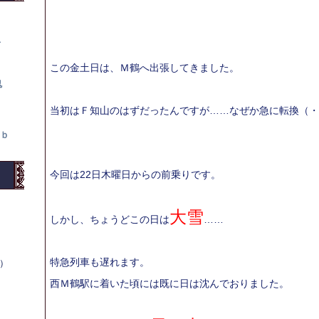
て
この金土日は、Ｍ鶴へ出張してきました。
鬼
当初はＦ知山のはずだったんですが……なぜか急に転換（・
ｂ
今回は22日木曜日からの前乗りです。
大雪
しかし、ちょうどこの日は
……
特急列車も遅れます。
木）
西Ｍ鶴駅に着いた頃には既に日は沈んでおりました。