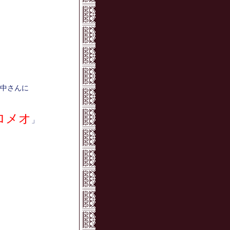
中さんに
ロメオ
」