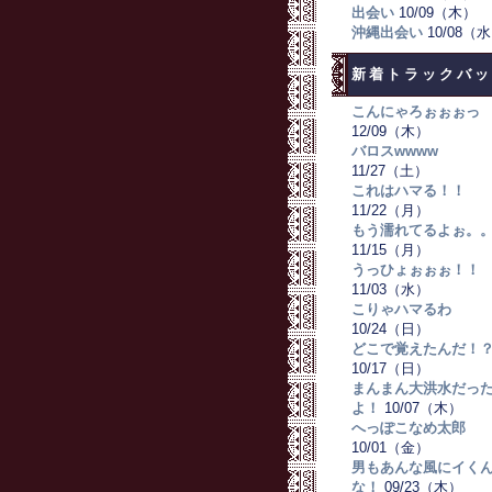
出会い
10/09（木）
沖縄出会い
10/08（
新着トラックバッ
こんにゃろぉぉぉっ
12/09（木）
バロスwwww
11/27（土）
これはハマる！！
11/22（月）
もう濡れてるよぉ。
11/15（月）
うっひょぉぉぉ！！
11/03（水）
こりゃハマるわ
10/24（日）
どこで覚えたんだ！
10/17（日）
まんまん大洪水だっ
よ！
10/07（木）
へっぽこなめ太郎
10/01（金）
男もあんな風にイく
な！
09/23（木）