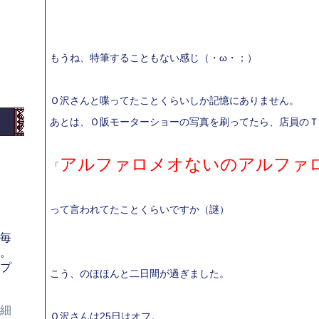
もうね、特筆することもない感じ（・ω・；）
Ｏ沢さんと喋ってたことくらいしか記憶にありません。
あとは、Ｏ阪モーターショーの写真を刷ってたら、店員のＴ
アルファロメオないのアルファ
「
って言われてたことくらいですか（謎）
毎
。
プ
こう、のほほんと二日間が過ぎました。
細
Ｏ沢さんは25日はオフ。