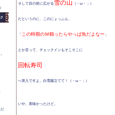
雪の山
そして目の前に広がる
（・ω・；）
水）
ク
だというのに、このにょっふん、
この時期のＭ鶴ったらやっぱ魚だよなー
「
」
とか言って、チェックインもそこそこに
。。
回転寿司
へ突入ですよ。白雪蹴立てて！（・ω・；）
？
た
いや、美味かったけど。
んだ