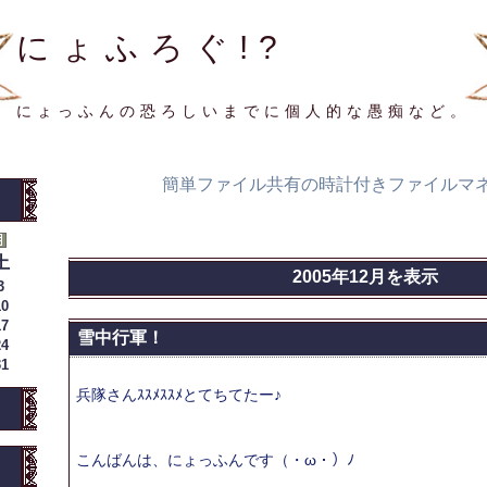
にょふろぐ!?
にょっふんの恐ろしいまでに個人的な愚痴など。
簡単ファイル共有の時計付きファイルマ
土
2005年12月を表示
3
10
17
雪中行軍！
24
31
兵隊さんｽｽﾒｽｽﾒとてちてたー♪
こんばんは、にょっふんです（・ω・）ﾉ