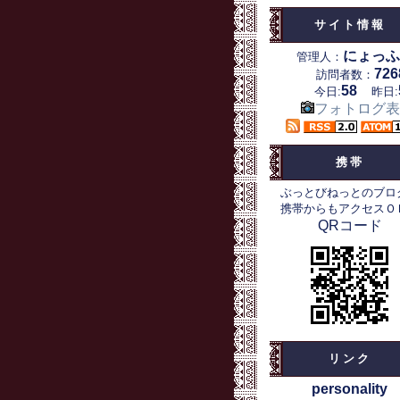
サイト情報
にょっふ
管理人：
726
訪問者数：
58
今日:
昨日:
フォトログ表
携帯
ぶっとびねっとのブロ
携帯からもアクセスＯ
QRコード
リンク
personality