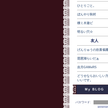
ひとりごと。
ぼんやり秋村
積ミ木遊ビ
明るい穴☆
友人
げんりゅうの欣喜雀
琵琶湖らいだぁ
吉月GAMeRS
どうせならおいしい
いいです。
My BLOG
パスワード: