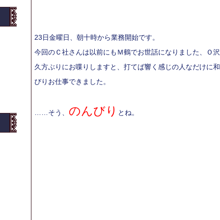
23日金曜日、朝十時から業務開始です。
今回のＣ社さんは以前にもＭ鶴でお世話になりました、Ｏ沢
久方ぶりにお喋りしますと、打てば響く感じの人なだけに和
びりお仕事できました。
のんびり
……そう、
とね。
客いねーーーッ
（叫）