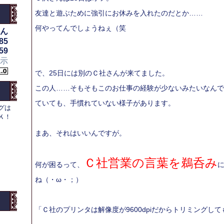
友達と遊ぶために強引にお休みを入れたのだとか……
何やってんでしょうねぇ（笑
ん
85
59
示
で、25日には別のＣ社さんが来てました。
この人……そもそもこのお仕事の経験が少ないみたいなんで
ていても、手慣れていない様子があります。
グは
Ｋ！
まあ、それはいいんですが。
Ｃ社営業の言葉を鵜呑み
何が困るって、
ね（・ω・；）
「Ｃ社のプリンタは解像度が9600dpiだからトリミングし