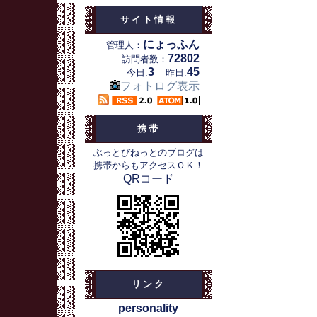
サイト情報
にょっふん
管理人：
72802
訪問者数：
3
45
今日:
昨日:
フォトログ表示
携帯
ぶっとびねっとのブログは
携帯からもアクセスＯＫ！
QRコード
リンク
personality