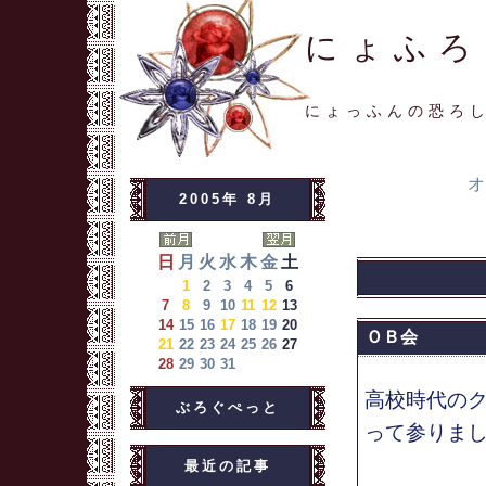
にょふろ
にょっふんの恐ろ
オ
2005年 8月
日
月
火
水
木
金
土
1
2
3
4
5
6
7
8
9
10
11
12
13
14
15
16
17
18
19
20
ＯＢ会
21
22
23
24
25
26
27
28
29
30
31
高校時代の
ぶろぐぺっと
って参りま
最近の記事