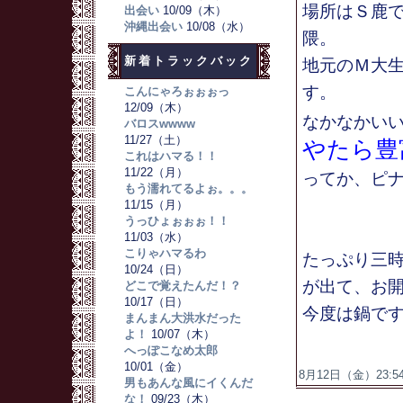
場所はＳ鹿
出会い
10/09（木）
沖縄出会い
10/08（水）
隈。
新着トラックバック
地元のＭ大
す。
こんにゃろぉぉぉっ
12/09（木）
なかなかい
バロスwwww
11/27（土）
やたら豊
これはハマる！！
11/22（月）
ってか、ピナ
もう濡れてるよぉ。。。
11/15（月）
うっひょぉぉぉ！！
11/03（水）
こりゃハマるわ
たっぷり三
10/24（日）
が出て、お
どこで覚えたんだ！？
10/17（日）
今度は鍋で
まんまん大洪水だった
よ！
10/07（木）
へっぽこなめ太郎
10/01（金）
8月12日（金）23:54
男もあんな風にイくんだ
な！
09/23（木）