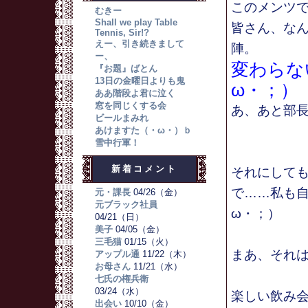
このメンツ
むきー
Shall we play Table
皆さん、な
Tennis, Sir!?
えー、引き続きまして
陣。
ー、
変わらな
『お題』ばとん
13日の金曜日よりも鬼
ω・；）
ああ階段よ君に泣く
窓を同じくする会
あ、あと部
ビールまみれ
あけますた（・ω・）ｂ
雪中行軍！
新着コメント
それにして
で……私も
元・課長
04/26（金）
元ブラック社員
ω・；）
04/21（日）
美子
04/05（金）
三毛猫
01/15（火）
まあ、それ
アップル通
11/22（木）
お母さん
11/21（水）
七氏の権兵衛
03/24（水）
楽しい飲み
出会い
10/10（金）