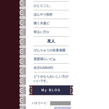
ひとりごと。
ぼんやり秋村
積ミ木遊ビ
明るい穴☆
友人
げんりゅうの欣喜雀躍
琵琶湖らいだぁ
吉月GAMeRS
どうせならおいしい方が
いいです。
My BLOG
パスワード: