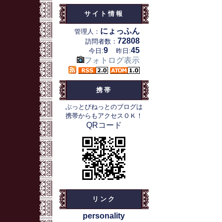
サイト情報
にょっふん
管理人：
72808
訪問者数：
9
45
今日:
昨日:
フォトログ表示
携帯
ぶっとびねっとのブログは
携帯からもアクセスＯＫ！
QRコード
リンク
personality