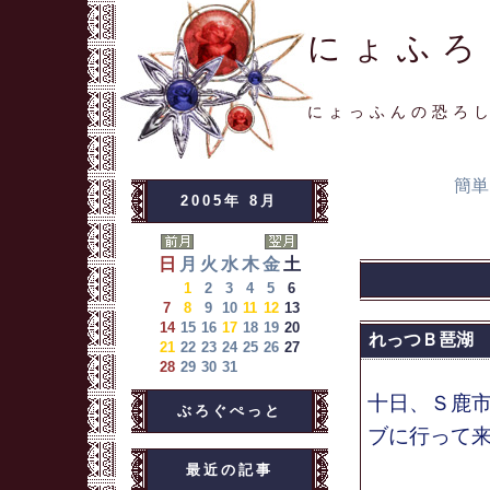
にょふろ
にょっふんの恐ろ
簡単
2005年 8月
日
月
火
水
木
金
土
1
2
3
4
5
6
7
8
9
10
11
12
13
14
15
16
17
18
19
20
れっつＢ琶湖
21
22
23
24
25
26
27
28
29
30
31
十日、Ｓ鹿
ぶろぐぺっと
ブに行って
最近の記事