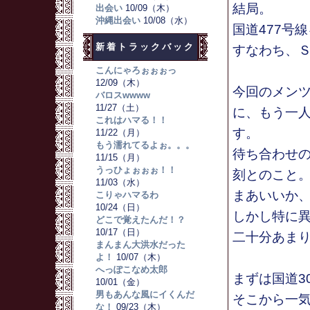
結局。
出会い
10/09（木）
沖縄出会い
10/08（水）
国道477号
新着トラックバック
すなわち、
こんにゃろぉぉぉっ
12/09（木）
今回のメン
バロスwwww
11/27（土）
に、もう一
これはハマる！！
す。
11/22（月）
もう濡れてるよぉ。。。
待ち合わせ
11/15（月）
うっひょぉぉぉ！！
刻とのこと
11/03（水）
まあいいか
こりゃハマるわ
10/24（日）
しかし特に
どこで覚えたんだ！？
10/17（日）
二十分あま
まんまん大洪水だった
よ！
10/07（木）
へっぽこなめ太郎
まずは国道3
10/01（金）
男もあんな風にイくんだ
そこから一
な！
09/23（木）