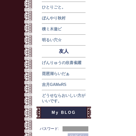
ひとりごと。
ぼんやり秋村
積ミ木遊ビ
明るい穴☆
友人
げんりゅうの欣喜雀躍
琵琶湖らいだぁ
吉月GAMeRS
どうせならおいしい方が
いいです。
My BLOG
パスワード: