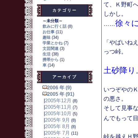
て、Ｋ野町
カテゴリー
しかし。
～未分類～
徐々
……
飲みに行く話
(8)
お仕事
(11)
趣味
(34)
「やばいね
学業とかね
(7)
文芸関連
(3)
っつ峠。
生活
(38)
携帯から
(1)
車
(14)
土砂降り
アーカイブ
2006 年 (9)
いつぞやの
2005 年 (91)
の悪さ。
|
2005年12月
(8)
|
2005年11月
そして見事
(7)
|
2005年10月
(5)
んでもって
|
2005年 9月
(8)
|
2005年 8月
(8)
|
2005年 7月
(11)
峠を越えＨ