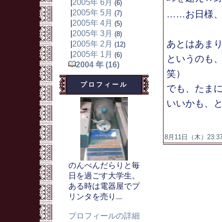
|
2005年 6月
(6)
|
2005年 5月
……お日様
(7)
|
2005年 4月
(5)
|
2005年 3月
(8)
あとはあま
|
2005年 2月
(12)
|
2005年 1月
(6)
というのも
2004 年 (16)
笑）
プロフィール
でも、たま
いいかも、
8月11日（木）23:37
のんべんだらりと毎
日を過ごす大学生。
ある時は電器屋でプ
リンタを売り...
プロフィールの詳細