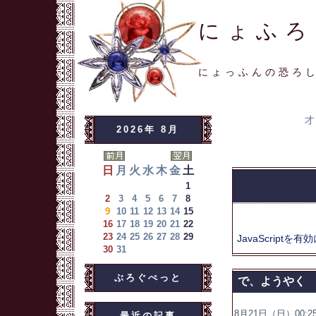
にょふろ
にょっふんの恐ろ
オ
2026年 8月
日
月
火
水
木
金
土
1
2
3
4
5
6
7
8
9
10
11
12
13
14
15
16
17
18
19
20
21
22
23
24
25
26
27
28
29
JavaScriptを
有効
30
31
ぶろぐぺっと
で、ようやく
8月21日（日）00:25
最近の記事