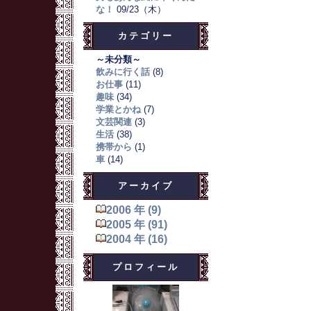
な！
09/23（木）
カテゴリー
～未分類～
飲みに行く話
(8)
お仕事
(11)
趣味
(34)
学業とかね
(7)
文芸関連
(3)
生活
(38)
携帯から
(1)
車
(14)
アーカイブ
2006 年 (9)
2005 年 (91)
2004 年 (16)
プロフィール