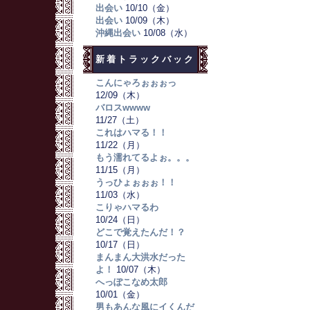
出会い
10/10（金）
出会い
10/09（木）
沖縄出会い
10/08（水）
新着トラックバック
こんにゃろぉぉぉっ
12/09（木）
バロスwwww
11/27（土）
これはハマる！！
11/22（月）
もう濡れてるよぉ。。。
11/15（月）
うっひょぉぉぉ！！
11/03（水）
こりゃハマるわ
10/24（日）
どこで覚えたんだ！？
10/17（日）
まんまん大洪水だった
よ！
10/07（木）
へっぽこなめ太郎
10/01（金）
男もあんな風にイくんだ