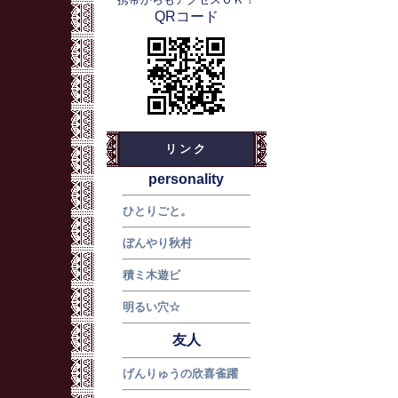
QRコード
リンク
personality
ひとりごと。
ぼんやり秋村
積ミ木遊ビ
明るい穴☆
友人
げんりゅうの欣喜雀躍