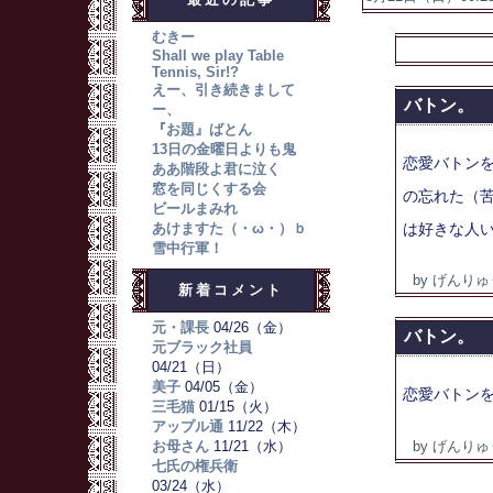
むきー
Shall we play Table
Tennis, Sir!?
えー、引き続きまして
バトン。
ー、
『お題』ばとん
13日の金曜日よりも鬼
恋愛バトンを
ああ階段よ君に泣く
窓を同じくする会
の忘れた（苦
ビールまみれ
あけますた（・ω・）ｂ
は好きな人いま
雪中行軍！
by げんりゅ
新着コメント
元・課長
04/26（金）
バトン。
元ブラック社員
04/21（日）
美子
04/05（金）
恋愛バトン
三毛猫
01/15（火）
アップル通
11/22（木）
お母さん
11/21（水）
by げんりゅ
七氏の権兵衛
03/24（水）