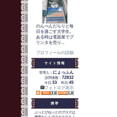
のんべんだらりと毎
日を過ごす大学生。
ある時は電器屋でプ
リンタを売り...
プロフィールの詳細
サイト情報
にょっふん
管理人：
72832
訪問者数：
33
45
今日:
昨日:
フォトログ表示
携帯
ぶっとびねっとのブログは
携帯からもアクセスＯＫ！