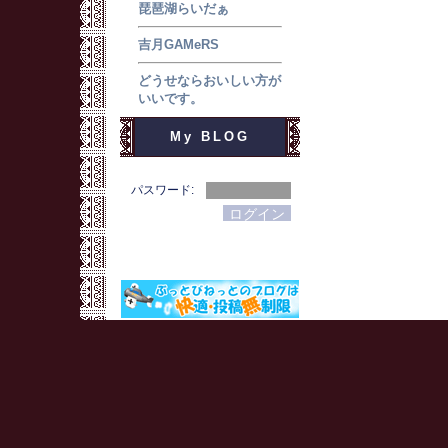
琵琶湖らいだぁ
吉月GAMeRS
どうせならおいしい方が
いいです。
My BLOG
パスワード: