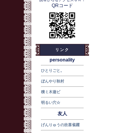
QRコード
リンク
personality
ひとりごと。
ぼんやり秋村
積ミ木遊ビ
明るい穴☆
友人
げんりゅうの欣喜雀躍