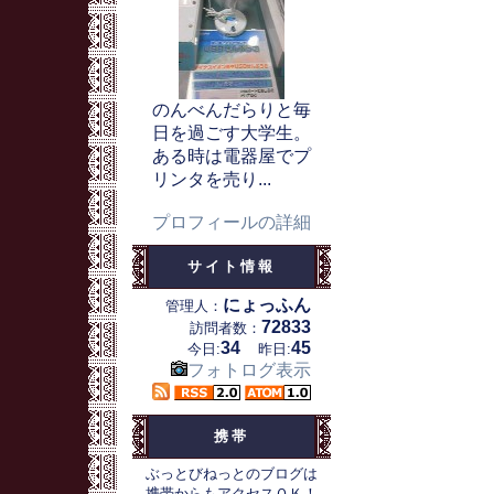
のんべんだらりと毎
日を過ごす大学生。
ある時は電器屋でプ
リンタを売り...
プロフィールの詳細
サイト情報
にょっふん
管理人：
72833
訪問者数：
34
45
今日:
昨日:
フォトログ表示
携帯
ぶっとびねっとのブログは
携帯からもアクセスＯＫ！