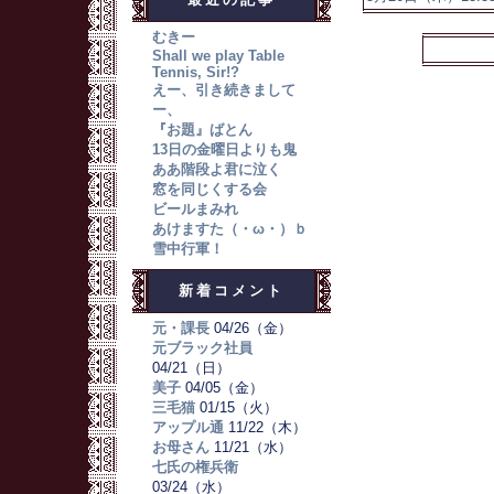
むきー
Shall we play Table
Tennis, Sir!?
えー、引き続きまして
ー、
『お題』ばとん
13日の金曜日よりも鬼
ああ階段よ君に泣く
窓を同じくする会
ビールまみれ
あけますた（・ω・）ｂ
雪中行軍！
新着コメント
元・課長
04/26（金）
元ブラック社員
04/21（日）
美子
04/05（金）
三毛猫
01/15（火）
アップル通
11/22（木）
お母さん
11/21（水）
七氏の権兵衛
03/24（水）