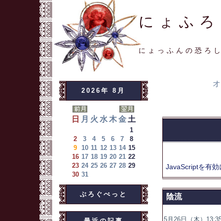
にょふろ
にょっふんの恐ろ
オ
2026年 8月
日
月
火
水
木
金
土
1
2
3
4
5
6
7
8
9
10
11
12
13
14
15
16
17
18
19
20
21
22
23
24
25
26
27
28
29
JavaScriptを
有効
30
31
ぶろぐぺっと
陰流
5月26日（木）13:35
最近の記事