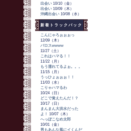
出会い
10/10（金）
出会い
10/09（木）
沖縄出会い
10/08（水）
新着トラックバック
こんにゃろぉぉぉっ
12/09（木）
バロスwwww
11/27（土）
これはハマる！！
11/22（月）
もう濡れてるよぉ。。。
11/15（月）
うっひょぉぉぉ！！
11/03（水）
こりゃハマるわ
10/24（日）
どこで覚えたんだ！？
10/17（日）
まんまん大洪水だった
よ！
10/07（木）
へっぽこなめ太郎
10/01（金）
男もあんな風にイくんだ