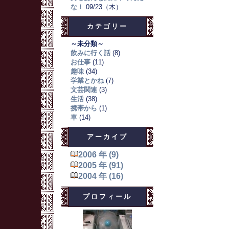
な！
09/23（木）
カテゴリー
～未分類～
飲みに行く話
(8)
お仕事
(11)
趣味
(34)
学業とかね
(7)
文芸関連
(3)
生活
(38)
携帯から
(1)
車
(14)
アーカイブ
2006 年 (9)
2005 年 (91)
2004 年 (16)
プロフィール