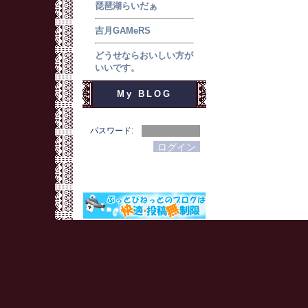
琵琶湖らいだぁ
吉月GAMeRS
どうせならおいしい方が
いいです。
My BLOG
パスワード: