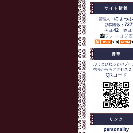
サイト情報
にょっふ
管理人：
727
訪問者数：
42
今日:
昨日:
フォトログ表
携帯
ぶっとびねっとのブロ
携帯からもアクセスＯ
QRコード
リンク
personality