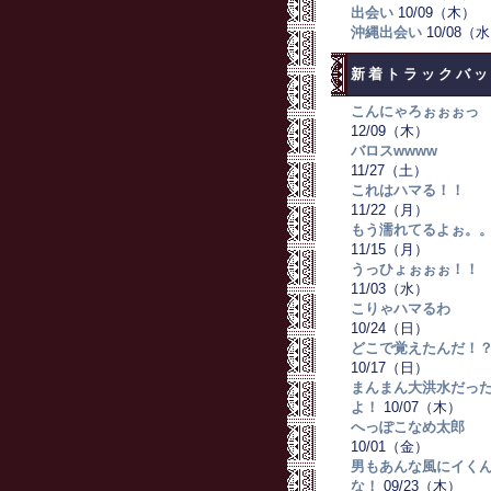
出会い
10/09（木）
沖縄出会い
10/08（
新着トラックバッ
こんにゃろぉぉぉっ
12/09（木）
バロスwwww
11/27（土）
これはハマる！！
11/22（月）
もう濡れてるよぉ。
11/15（月）
うっひょぉぉぉ！！
11/03（水）
こりゃハマるわ
10/24（日）
どこで覚えたんだ！
10/17（日）
まんまん大洪水だっ
よ！
10/07（木）
へっぽこなめ太郎
10/01（金）
男もあんな風にイく
な！
09/23（木）