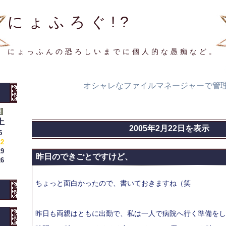
にょふろぐ!?
にょっふんの恐ろしいまでに個人的な愚痴など。
オシャレなファイルマネージャーで管
土
2005年2月22日を表示
5
12
19
昨日のできごとですけど、
26
ちょっと面白かったので、書いておきますね（笑
昨日も両親はともに出勤で、私は一人で病院へ行く準備をし