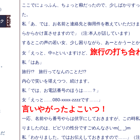
ここでにょっふん、ちょっと癪だったので、少しばかりすっ
水）
た。
ク
私「あ、では、お名前と連絡先と御用件を教えていただけま
らからかけ直させますので」（注:本人が話しています）
するとこの声の若い女、少し困りながら、あーとかうーとか
旅行の打ち合
女「えっと、中○といいますけど、
私「はあ」
。。
旅行!? 旅行ってなんのことだ!?
内心で笑いを堪えつつ、続けます。
私「では、お電話番号のほうは……？」
？
女「えっと……080-xxxx-zzzzです……」
言いやがったよこいつ！
た
一応、名前やら番号やらは伏字にしておきますが、この時私
りましたのは、ビビリの性分ですごめんなさいm(_ _)m
んだ
私「わかりました。ではお伝えしておきますので……」（注