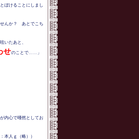
とぼけることにしまし
せんか？ あとでこち
呟いたあと、
わせ
のことで……」
が内心で唖然としてお
：本人ｇ（略））