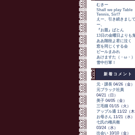
むきー
Shall we play Table
Tennis, Sir!?
えー、引き続きまし
ー、
『お題』ばとん
13日の金曜日よりも
ああ階段よ君に泣く
窓を同じくする会
ビールまみれ
あけますた（・ω・）
雪中行軍！
新着コメント
元・課長
04/26（金）
元ブラック社員
04/21（日）
美子
04/05（金）
三毛猫
01/15（火）
アップル通
11/22（
お母さん
11/21（水）
七氏の権兵衛
03/24（水）
出会い
10/10（金）