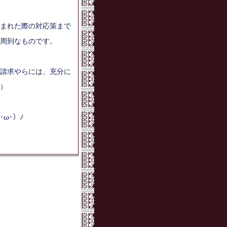
まれた際の対応策まで
周到なものです。
請求やらには、充分に
）
ω･）ﾉ