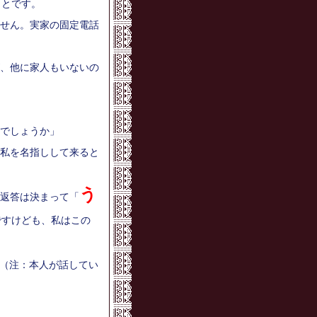
ことです。
せん。実家の固定電話
、他に家人もいないの
でしょうか」
私を名指しして来ると
う
返答は決まって「
ですけども、私はこの
（注：本人が話してい