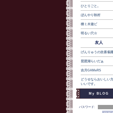
ひとりごと。
ぼんやり秋村
積ミ木遊ビ
明るい穴☆
友人
げんりゅうの欣喜雀
琵琶湖らいだぁ
吉月GAMeRS
どうせならおいしい
いいです。
My BLOG
パスワード: