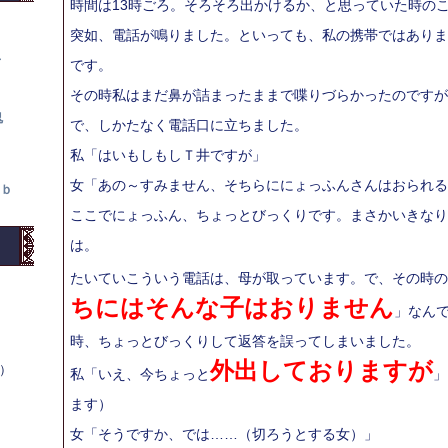
時間は13時ごろ。そろそろ出かけるか、と思っていた時の
突如、電話が鳴りました。といっても、私の携帯ではありま
て
です。
その時私はまだ鼻が詰まったままで喋りづらかったのですが
鬼
で、しかたなく電話口に立ちました。
私「はいもしもしＴ井ですが」
女「あの～すみません、そちらににょっふんさんはおられる
ｂ
ここでにょっふん、ちょっとびっくりです。まさかいきなり
は。
たいていこういう電話は、母が取っています。で、その時の
ちにはそんな子はおりません
」なん
時、ちょっとびっくりして返答を誤ってしまいました。
外出しておりますが
木）
私「いえ、今ちょっと
」
ます）
女「そうですか、では……（切ろうとする女）」