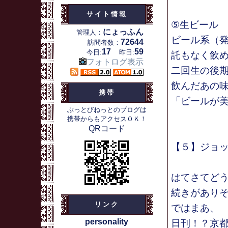
サイト情報
⑤生ビール
にょっふん
管理人：
ビール系（
72644
訪問者数：
17
59
今日:
昨日:
託もなく飲
フォトログ表示
二回生の後
飲んだあの
携帯
「ビールが
ぶっとびねっとのブログは
携帯からもアクセスＯＫ！
QRコード
【５】ジョ
はてさてど
続きがあり
リンク
ではまあ、
personality
日刊！？京