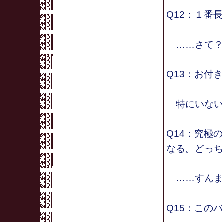
Q12：１番
……さて
Q13：お付
特にいない
Q14：究極
なる。どっ
……すんま
Q15：この