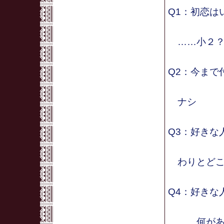
Q1：初恋は
……小２？
Q2：今まで
ナシ
Q3：好きな
わりとどこ
Q4：好きな
……何があ