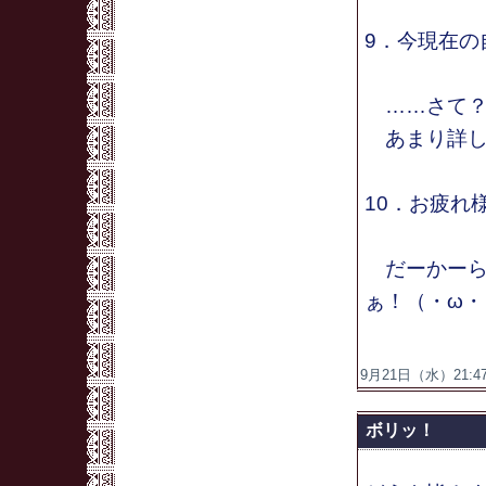
9．今現在の
……さて
あまり詳し
10．お疲れ
だーかーら
ぁ！（・ω・
9月21日（水）21:47
ボリッ！