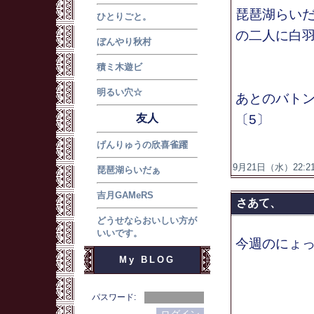
琵琶湖らい
ひとりごと。
の二人に白
ぼんやり秋村
積ミ木遊ビ
明るい穴☆
あとのバトン
友人
〔5〕
げんりゅうの欣喜雀躍
9月21日（水）22:21
琵琶湖らいだぁ
吉月GAMeRS
さあて、
どうせならおいしい方が
いいです。
今週のにょ
My BLOG
パスワード: