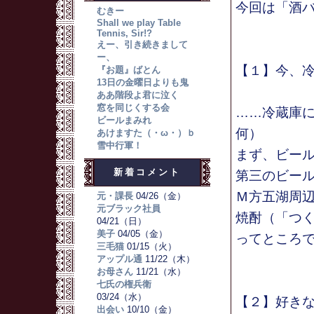
今回は「酒
むきー
Shall we play Table
Tennis, Sir!?
えー、引き続きまして
ー、
【１】今、
『お題』ばとん
13日の金曜日よりも鬼
ああ階段よ君に泣く
窓を同じくする会
……冷蔵庫
ビールまみれ
何）
あけますた（・ω・）ｂ
雪中行軍！
まず、ビール
新着コメント
第三のビール
Ｍ方五湖周辺
元・課長
04/26（金）
元ブラック社員
焼酎（「つ
04/21（日）
美子
04/05（金）
ってところ
三毛猫
01/15（火）
アップル通
11/22（木）
お母さん
11/21（水）
七氏の権兵衛
03/24（水）
【２】好き
出会い
10/10（金）