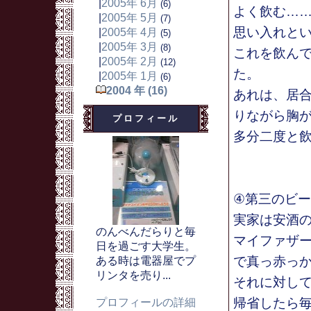
|
2005年 6月
(6)
よく飲む…
|
2005年 5月
(7)
思い入れと
|
2005年 4月
(5)
|
2005年 3月
(8)
これを飲ん
|
2005年 2月
(12)
た。
|
2005年 1月
(6)
2004 年 (16)
あれは、居
りながら胸
プロフィール
多分二度と
④第三のビ
実家は安酒
のんべんだらりと毎
マイファザ
日を過ごす大学生。
で真っ赤っか
ある時は電器屋でプ
リンタを売り...
それに対し
帰省したら
プロフィールの詳細