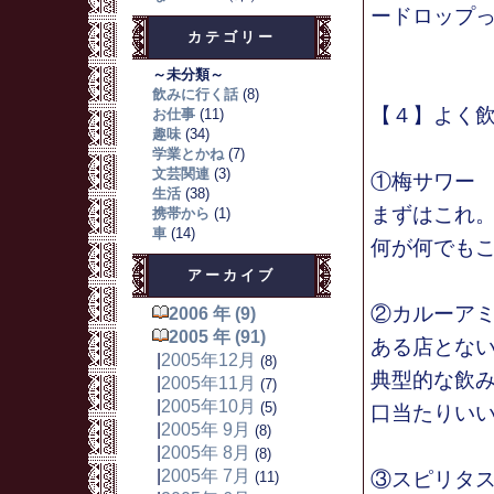
ードロップ
カテゴリー
～未分類～
飲みに行く話
(8)
【４】よく
お仕事
(11)
趣味
(34)
学業とかね
(7)
文芸関連
(3)
①梅サワー
生活
(38)
まずはこれ
携帯から
(1)
車
(14)
何が何でも
アーカイブ
②カルーア
2006 年 (9)
2005 年 (91)
ある店とな
|
2005年12月
(8)
典型的な飲
|
2005年11月
(7)
|
2005年10月
(5)
口当たりい
|
2005年 9月
(8)
|
2005年 8月
(8)
|
2005年 7月
③スピリタ
(11)