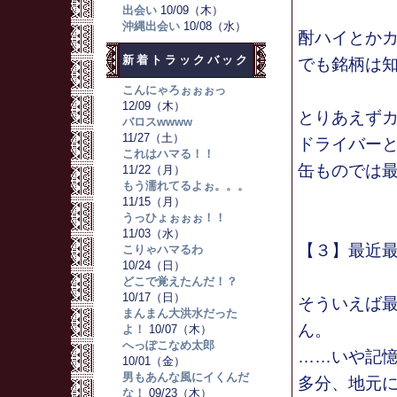
出会い
10/09（木）
沖縄出会い
10/08（水）
酎ハイとか
新着トラックバック
でも銘柄は
こんにゃろぉぉぉっ
12/09（木）
とりあえず
バロスwwww
11/27（土）
ドライバー
これはハマる！！
缶ものでは
11/22（月）
もう濡れてるよぉ。。。
11/15（月）
うっひょぉぉぉ！！
11/03（水）
【３】最近
こりゃハマるわ
10/24（日）
どこで覚えたんだ！？
10/17（日）
そういえば
まんまん大洪水だった
ん。
よ！
10/07（木）
へっぽこなめ太郎
……いや記
10/01（金）
男もあんな風にイくんだ
多分、地元
な！
09/23（木）