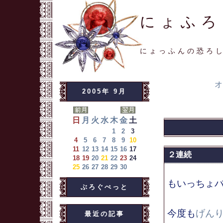
にょふろ
にょっふんの恐ろ
オ
2005年 9月
日
月
火
水
木
金
土
1
2
3
4
5
6
7
8
9
10
11
12
13
14
15
16
17
２連続
18
19
20
21
22
23
24
25
26
27
28
29
30
もいっちょ
ぶろぐぺっと
今度も
げん
最近の記事