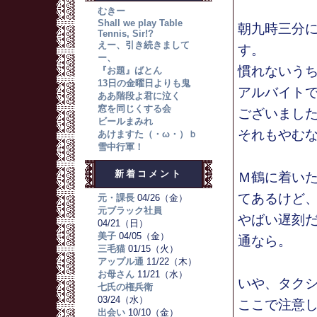
むきー
Shall we play Table
朝九時三分
Tennis, Sir!?
えー、引き続きまして
す。
ー、
慣れないう
『お題』ばとん
13日の金曜日よりも鬼
アルバイト
ああ階段よ君に泣く
窓を同じくする会
ございまし
ビールまみれ
それもやむ
あけますた（・ω・）ｂ
雪中行軍！
新着コメント
Ｍ鶴に着い
てあるけど
元・課長
04/26（金）
元ブラック社員
やばい遅刻
04/21（日）
美子
04/05（金）
通なら。
三毛猫
01/15（火）
アップル通
11/22（木）
お母さん
11/21（水）
いや、タク
七氏の権兵衛
03/24（水）
ここで注意
出会い
10/10（金）