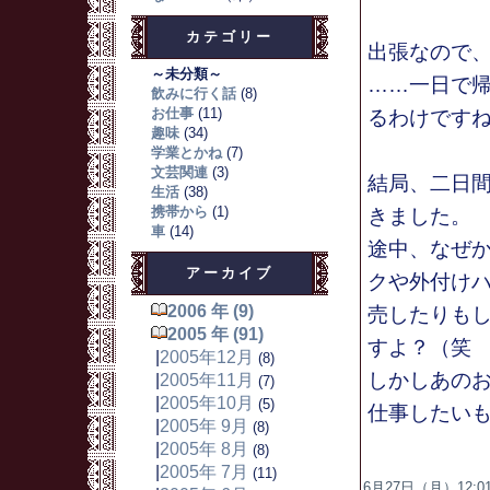
カテゴリー
出張なので
～未分類～
……一日で
飲みに行く話
(8)
お仕事
(11)
るわけです
趣味
(34)
学業とかね
(7)
文芸関連
(3)
結局、二日
生活
(38)
携帯から
(1)
きました。
車
(14)
途中、なぜか
アーカイブ
クや外付け
2006 年 (9)
売したりも
2005 年 (91)
すよ？（笑
|
2005年12月
(8)
しかしあの
|
2005年11月
(7)
|
2005年10月
(5)
仕事したい
|
2005年 9月
(8)
|
2005年 8月
(8)
|
2005年 7月
(11)
6月27日（月）12:01