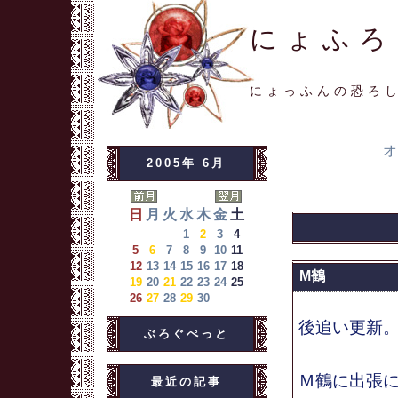
にょふろ
にょっふんの恐ろ
オ
2005年 6月
日
月
火
水
木
金
土
1
2
3
4
5
6
7
8
9
10
11
12
13
14
15
16
17
18
M鶴
19
20
21
22
23
24
25
26
27
28
29
30
後追い更新
ぶろぐぺっと
Ｍ鶴に出張
最近の記事