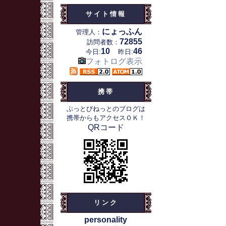
サイト情報
にょっふん
管理人：
72855
訪問者数：
10
46
今日:
昨日:
フォトログ表示
携帯
ぶっとびねっとのブログは
携帯からもアクセスＯＫ！
QRコード
リンク
personality