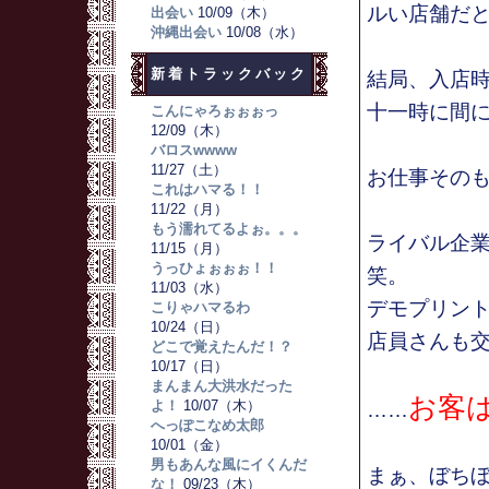
ルい店舗だ
出会い
10/09（木）
沖縄出会い
10/08（水）
新着トラックバック
結局、入店
十一時に間
こんにゃろぉぉぉっ
12/09（木）
バロスwwww
11/27（土）
お仕事その
これはハマる！！
11/22（月）
もう濡れてるよぉ。。。
ライバル企
11/15（月）
うっひょぉぉぉ！！
笑。
11/03（水）
デモプリン
こりゃハマるわ
10/24（日）
店員さんも
どこで覚えたんだ！？
10/17（日）
まんまん大洪水だった
お客
よ！
10/07（木）
……
へっぽこなめ太郎
10/01（金）
男もあんな風にイくんだ
まぁ、ぼち
な！
09/23（木）