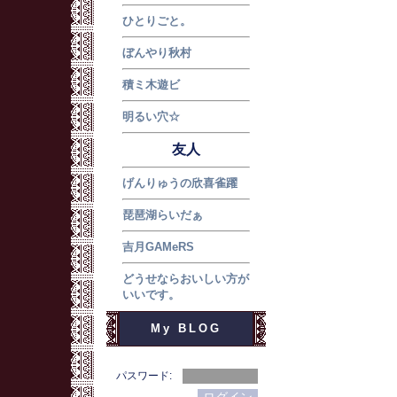
ひとりごと。
ぼんやり秋村
積ミ木遊ビ
明るい穴☆
友人
げんりゅうの欣喜雀躍
琵琶湖らいだぁ
吉月GAMeRS
どうせならおいしい方が
いいです。
My BLOG
パスワード: