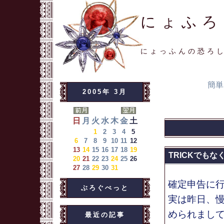
にょふろ
にょっふんの恐ろ
簡単
2005年 3月
日
月
火
水
木
金
土
1
2
3
4
5
6
7
8
9
10
11
12
13
14
15
16
17
18
19
TRICKでも
20
21
22
23
24
25
26
27
28
29
30
31
確定申告に
ぶろぐぺっと
実は昨日、
められまし
最近の記事