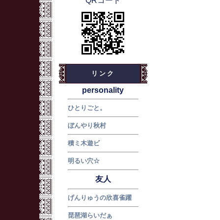
QRコード
リンク
personality
ひとりごと。
ぼんやり秋村
積ミ木遊ビ
明るい穴☆
友人
げんりゅうの欣喜雀躍
琵琶湖らいだぁ