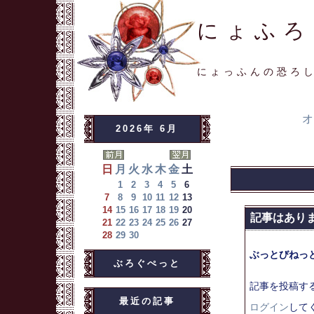
にょふろ
にょっふんの恐ろ
オ
2026年 6月
日
月
火
水
木
金
土
1
2
3
4
5
6
7
8
9
10
11
12
13
14
15
16
17
18
19
20
記事はあり
21
22
23
24
25
26
27
28
29
30
ぶっとびねっ
ぶろぐぺっと
記事を投稿す
最近の記事
ログイン
して