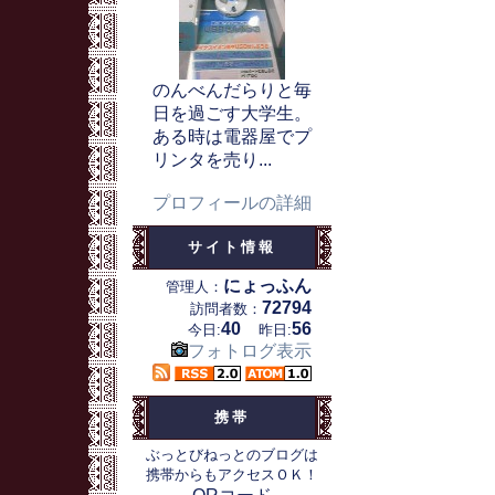
のんべんだらりと毎
日を過ごす大学生。
ある時は電器屋でプ
リンタを売り...
プロフィールの詳細
サイト情報
にょっふん
管理人：
72794
訪問者数：
40
56
今日:
昨日:
フォトログ表示
携帯
ぶっとびねっとのブログは
携帯からもアクセスＯＫ！