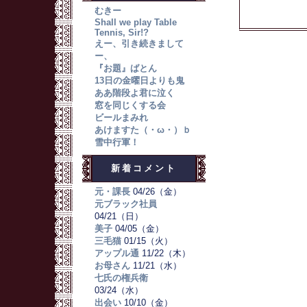
むきー
Shall we play Table
Tennis, Sir!?
えー、引き続きまして
ー、
『お題』ばとん
13日の金曜日よりも鬼
ああ階段よ君に泣く
窓を同じくする会
ビールまみれ
あけますた（・ω・）ｂ
雪中行軍！
新着コメント
元・課長
04/26（金）
元ブラック社員
04/21（日）
美子
04/05（金）
三毛猫
01/15（火）
アップル通
11/22（木）
お母さん
11/21（水）
七氏の権兵衛
03/24（水）
出会い
10/10（金）