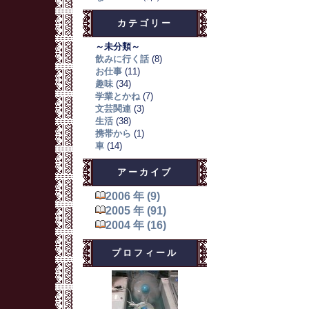
カテゴリー
～未分類～
飲みに行く話
(8)
お仕事
(11)
趣味
(34)
学業とかね
(7)
文芸関連
(3)
生活
(38)
携帯から
(1)
車
(14)
アーカイブ
2006 年 (9)
2005 年 (91)
2004 年 (16)
プロフィール