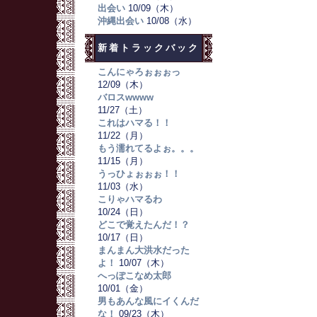
出会い
10/09（木）
沖縄出会い
10/08（水）
新着トラックバック
こんにゃろぉぉぉっ
12/09（木）
バロスwwww
11/27（土）
これはハマる！！
11/22（月）
もう濡れてるよぉ。。。
11/15（月）
うっひょぉぉぉ！！
11/03（水）
こりゃハマるわ
10/24（日）
どこで覚えたんだ！？
10/17（日）
まんまん大洪水だった
よ！
10/07（木）
へっぽこなめ太郎
10/01（金）
男もあんな風にイくんだ
な！
09/23（木）