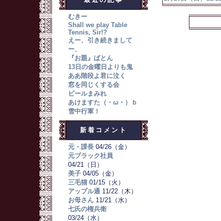
むきー
Shall we play Table
Tennis, Sir!?
えー、引き続きまして
ー、
『お題』ばとん
13日の金曜日よりも鬼
ああ階段よ君に泣く
窓を同じくする会
ビールまみれ
あけますた（・ω・）ｂ
雪中行軍！
新着コメント
元・課長
04/26（金）
元ブラック社員
04/21（日）
美子
04/05（金）
三毛猫
01/15（火）
アップル通
11/22（木）
お母さん
11/21（水）
七氏の権兵衛
03/24（水）