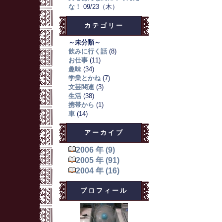
な！
09/23（木）
カテゴリー
～未分類～
飲みに行く話
(8)
お仕事
(11)
趣味
(34)
学業とかね
(7)
文芸関連
(3)
生活
(38)
携帯から
(1)
車
(14)
アーカイブ
2006 年 (9)
2005 年 (91)
2004 年 (16)
プロフィール