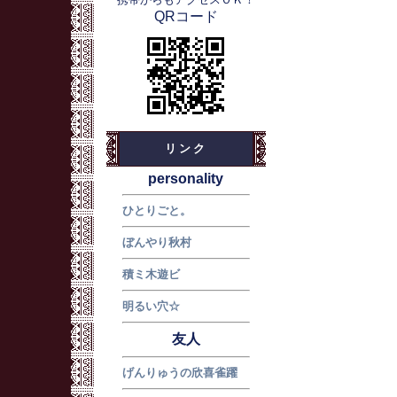
QRコード
リンク
personality
ひとりごと。
ぼんやり秋村
積ミ木遊ビ
明るい穴☆
友人
げんりゅうの欣喜雀躍