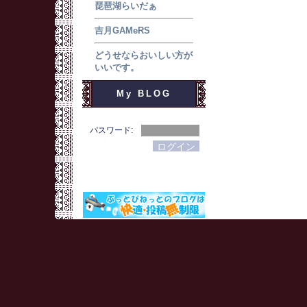
琵琶湖らいだぁ
吉月GAMeRS
どうせならおいしい方が
いいです。
My BLOG
パスワード: