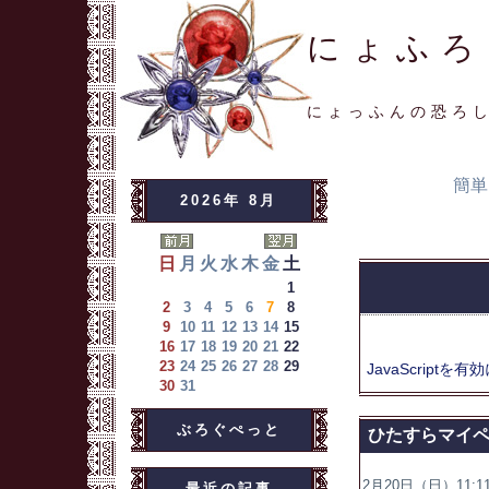
にょふろ
にょっふんの恐ろ
簡単
2026年 8月
日
月
火
水
木
金
土
1
2
3
4
5
6
7
8
9
10
11
12
13
14
15
16
17
18
19
20
21
22
23
24
25
26
27
28
29
JavaScriptを
有効
30
31
ぶろぐぺっと
ひたすらマイ
2月20日（日）11:11
最近の記事