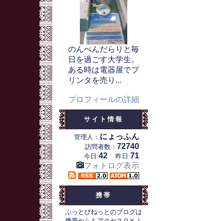
のんべんだらりと毎
日を過ごす大学生。
ある時は電器屋でプ
リンタを売り...
プロフィールの詳細
サイト情報
にょっふん
管理人：
72740
訪問者数：
42
71
今日:
昨日:
フォトログ表示
携帯
ぶっとびねっとのブログは
携帯からもアクセスＯＫ！