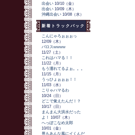
出会い
10/10（金）
出会い
10/09（木）
沖縄出会い
10/08（水）
新着トラックバック
こんにゃろぉぉぉっ
12/09（木）
バロスwwww
11/27（土）
これはハマる！！
11/22（月）
もう濡れてるよぉ。。。
11/15（月）
うっひょぉぉぉ！！
11/03（水）
こりゃハマるわ
10/24（日）
どこで覚えたんだ！？
10/17（日）
まんまん大洪水だった
よ！
10/07（木）
へっぽこなめ太郎
10/01（金）
男もあんな風にイくんだ