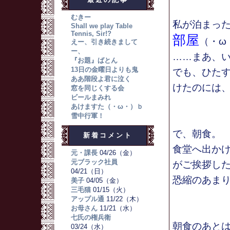
むきー
私が泊まっ
Shall we play Table
Tennis, Sir!?
部屋
（・ω
えー、引き続きまして
ー、
……まあ、
『お題』ばとん
13日の金曜日よりも鬼
でも、ひた
ああ階段よ君に泣く
けたのには、
窓を同じくする会
ビールまみれ
あけますた（・ω・）ｂ
雪中行軍！
で、朝食。
新着コメント
食堂へ出か
元・課長
04/26（金）
元ブラック社員
がご挨拶し
04/21（日）
恐縮のあま
美子
04/05（金）
三毛猫
01/15（火）
アップル通
11/22（木）
お母さん
11/21（水）
七氏の権兵衛
朝食のあと
03/24（水）