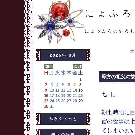
にょふろ
にょっふんの恐ろ
オ
2026年 8月
日
月
火
水
木
金
土
母方の祖父の故郷
1
2
3
4
5
6
7
8
9
10
11
12
13
14
15
七日。
16
17
18
19
20
21
22
23
24
25
26
27
28
29
30
31
朝七時頃に
ぶろぐぺっと
宿の食事は
てしまいま
最近の記事