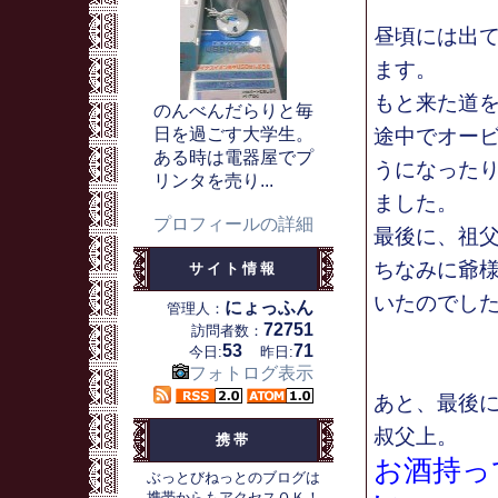
昼頃には出
ます。
もと来た道
のんべんだらりと毎
日を過ごす大学生。
途中でオー
ある時は電器屋でプ
うになった
リンタを売り...
ました。
プロフィールの詳細
最後に、祖
ちなみに爺
サイト情報
いたのでし
にょっふん
管理人：
72751
訪問者数：
53
71
今日:
昨日:
フォトログ表示
あと、最後
叔父上。
携帯
お酒持っ
ぶっとびねっとのブログは
携帯からもアクセスＯＫ！