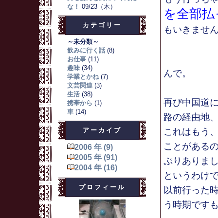
な！
09/23（木）
を全部払
カテゴリー
もいきませ
～未分類～
飲みに行く話
(8)
お仕事
(11)
趣味
(34)
んで。
学業とかね
(7)
文芸関連
(3)
生活
(38)
再び中国道
携帯から
(1)
車
(14)
路の経由地
アーカイブ
これはもう
ことがある
2006 年 (9)
2005 年 (91)
ぷりありま
2004 年 (16)
というわけ
プロフィール
以前行った
う時期です