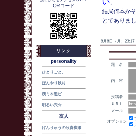
い
。
QRコード
結局何本か
とでありまし
8月8日（月）23:17 
リンク
personality
題 名
ひとりごと。
内 容
ぼんやり秋村
積ミ木遊ビ
投稿者
ＵＲＬ
明るい穴☆
メール
友人
オプション
げんりゅうの欣喜雀躍