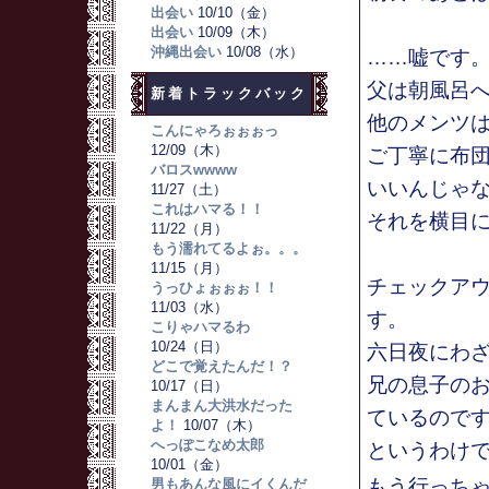
出会い
10/10（金）
出会い
10/09（木）
沖縄出会い
10/08（水）
……嘘です
父は朝風呂
新着トラックバック
他のメンツ
こんにゃろぉぉぉっ
12/09（木）
ご丁寧に布
バロスwwww
いいんじゃ
11/27（土）
これはハマる！！
それを横目
11/22（月）
もう濡れてるよぉ。。。
11/15（月）
チェックア
うっひょぉぉぉ！！
11/03（水）
す。
こりゃハマるわ
10/24（日）
六日夜にわ
どこで覚えたんだ！？
兄の息子の
10/17（日）
まんまん大洪水だった
ているので
よ！
10/07（木）
へっぽこなめ太郎
というわけ
10/01（金）
もう行っち
男もあんな風にイくんだ