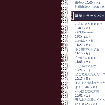
出会い
10/09（木）
沖縄出会い
10/08（
新着トラックバッ
こんにゃろぉぉぉっ
12/09（木）
バロスwwww
11/27（土）
これはハマる！！
11/22（月）
もう濡れてるよぉ。
11/15（月）
うっひょぉぉぉ！！
11/03（水）
こりゃハマるわ
10/24（日）
どこで覚えたんだ！
10/17（日）
まんまん大洪水だっ
よ！
10/07（木）
へっぽこなめ太郎
10/01（金）
男もあんな風にイく
な！
09/23（木）