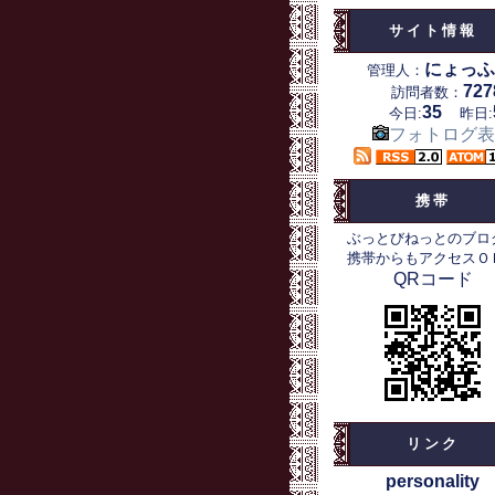
サイト情報
にょっふ
管理人：
727
訪問者数：
35
今日:
昨日:
フォトログ表
携帯
ぶっとびねっとのブロ
携帯からもアクセスＯ
QRコード
リンク
personality