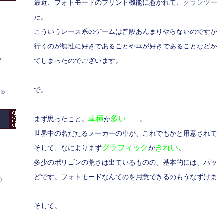
最近、フォトモードのプリント機能に惹かれて、
グランツー
た。
て
こういうレース系のゲームは普段あんまりやらないのですが
行くのが無性に好きであることや車が好きであることなどか
鬼
てしまったのでございます。
で。
ｂ
車種
多い
まず思ったこと。
が
……。
世界中の名だたるメーカーの車が、これでもかと用意されて
グラフィック
きれい
そして、なによりまず
が
。
多少のポリゴンの荒さは出ているものの、基本的には、パッ
どです。フォトモードなんてのを用意できるのもうなずけま
木）
そして。