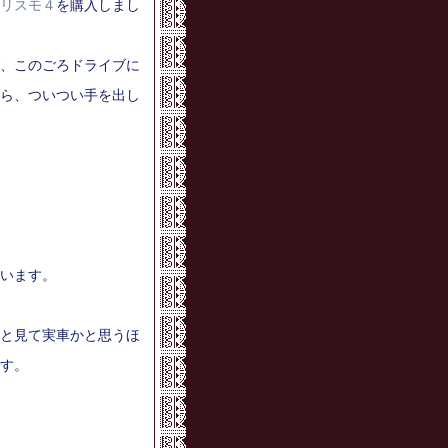
リスモ４
を購入しまし
、このごろドライブに
ら、ついつい手を出し
います。
と見て実車かと思うほ
す。