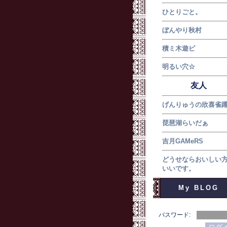
ひとりごと。
ぼんやり秋村
積ミ木遊ビ
明るい穴☆
友人
げんりゅうの欣喜雀
琵琶湖らいだぁ
吉月GAMeRS
どうせならおいしい
いいです。
My BLOG
パスワード: