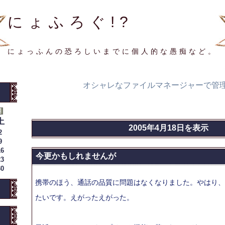
にょふろぐ!?
にょっふんの恐ろしいまでに個人的な愚痴など。
オシャレなファイルマネージャーで管
土
2005年4月18日を表示
2
9
16
今更かもしれませんが
23
30
携帯のほう、通話の品質に問題はなくなりました。やはり、
たいです。えがったえがった。