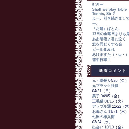
むきー
Shall we play Table
Tennis, Sir!?
えー、引き続きまし
ー、
『お題』ばとん
13日の金曜日よりも
ああ階段よ君に泣く
窓を同じくする会
ビールまみれ
あけますた（・ω・）
雪中行軍！
新着コメント
元・課長
04/26（金）
元ブラック社員
04/21（日）
美子
04/05（金）
三毛猫
01/15（火）
アップル通
11/22（
お母さん
11/21（水）
七氏の権兵衛
03/24（水）
出会い
10/10（金）