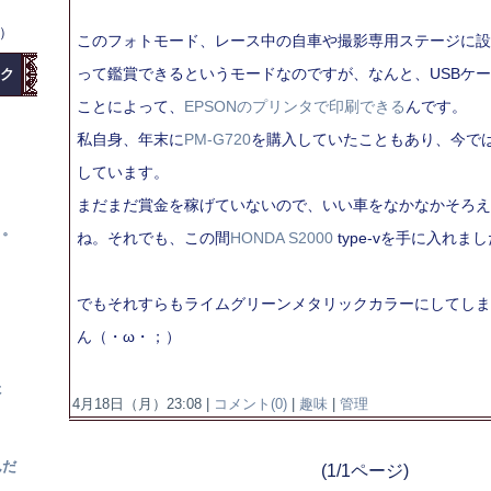
水）
このフォトモード、レース中の自車や撮影専用ステージに設
って鑑賞できるというモードなのですが、なんと、USBケー
ク
ことによって、
EPSONのプリンタで印刷できる
んです。
私自身、年末に
PM-G720
を購入していたこともあり、今で
しています。
まだまだ賞金を稼げていないので、いい車をなかなかそろえ
。。
ね。それでも、この間
HONDA S2000
type-vを手に入れま
でもそれすらもライムグリーンメタリックカラーにしてしま
ん（・ω・；）
？
た
4月18日（月）23:08 |
コメント(0)
|
趣味
|
管理
んだ
(1/1ページ)