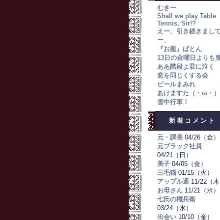
むきー
Shall we play Table
Tennis, Sir!?
えー、引き続きまし
ー、
『お題』ばとん
13日の金曜日よりも
ああ階段よ君に泣く
窓を同じくする会
ビールまみれ
あけますた（・ω・）
雪中行軍！
新着コメント
元・課長
04/26（金）
元ブラック社員
04/21（日）
美子
04/05（金）
三毛猫
01/15（火）
アップル通
11/22（
お母さん
11/21（水）
七氏の権兵衛
03/24（水）
出会い
10/10（金）