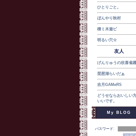
ひとりごと。
ぼんやり秋村
積ミ木遊ビ
明るい穴☆
友人
げんりゅうの欣喜雀
琵琶湖らいだぁ
吉月GAMeRS
どうせならおいしい
いいです。
My BLOG
パスワード: