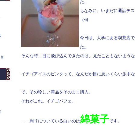
た。
ちなみに、いまだに通話テス
て
（何
鬼
今日は、大学にある喫茶店で
た。
そんな時、目に飛び込んできたのは、見たこともないような
ｂ
イチゴアイスのピンクって、なんだか目に悪いくらい派手な
で、その珍しい商品をそのまま購入。
それがこれ。イチゴパフェ。
木）
綿菓子
……周りについている白いのは
です。