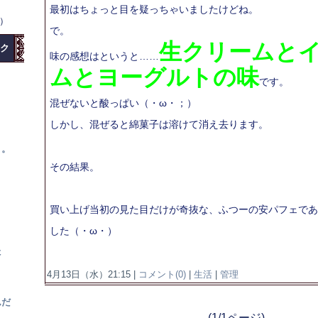
最初はちょっと目を疑っちゃいましたけどね。
水）
で。
生クリームと
ク
味の感想はというと……
ムとヨーグルトの味
です。
混ぜないと酸っぱい（・ω・；）
しかし、混ぜると綿菓子は溶けて消え去ります。
。。
その結果。
買い上げ当初の見た目だけが奇抜な、ふつーの安パフェであ
？
した（・ω・）
た
4月13日（水）21:15 |
コメント(0)
|
生活
|
管理
んだ
(1/1ページ)