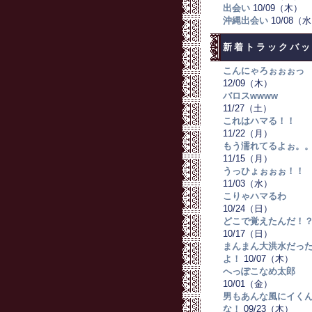
出会い
10/09（木）
沖縄出会い
10/08（
新着トラックバッ
こんにゃろぉぉぉっ
12/09（木）
バロスwwww
11/27（土）
これはハマる！！
11/22（月）
もう濡れてるよぉ。
11/15（月）
うっひょぉぉぉ！！
11/03（水）
こりゃハマるわ
10/24（日）
どこで覚えたんだ！
10/17（日）
まんまん大洪水だっ
よ！
10/07（木）
へっぽこなめ太郎
10/01（金）
男もあんな風にイく
な！
09/23（木）