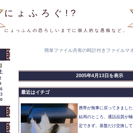
にょふろぐ!?
にょっふんの恐ろしいまでに個人的な愚痴など。
簡単ファイル共有の時計付きファイルマ
土
2005年4月13日を表示
2
9
16
最近はイチゴ
23
30
携帯が無事に戻ってきました
結局のところ、通話品質が極
定できず。基盤だけ交換して