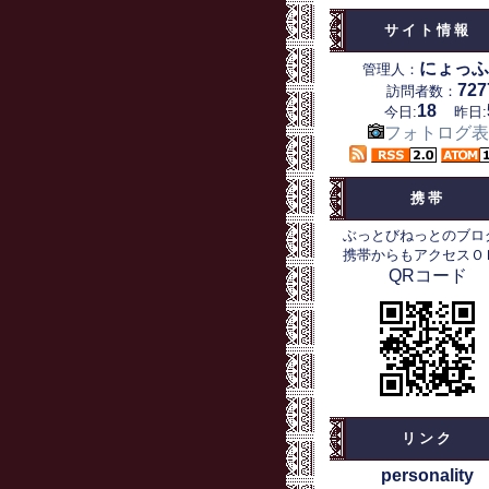
サイト情報
にょっふ
管理人：
727
訪問者数：
18
今日:
昨日:
フォトログ表
携帯
ぶっとびねっとのブロ
携帯からもアクセスＯ
QRコード
リンク
personality