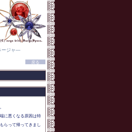
ネージャ―
。
端に悪くなる原因は特
もらって帰ってきまし