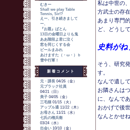
私は中世の
むきー
Shall we play Table
方武士の存
Tennis, Sir!?
えー、引き続きまして
あまり専門
ー、
ど、どうし
『お題』ばとん
13日の金曜日よりも鬼
ああ階段よ君に泣く
窓を同じくする会
史料がねぇ
ビールまみれ
あけますた（・ω・）ｂ
雪中行軍！
そう、研究
新着コメント
す。
なんで遺して
元・課長
04/26（金）
元ブラック社員
お隣さんは
04/21（日）
美子
04/05（金）
に、なんであ
三毛猫
01/15（火）
おかげで後
アップル通
11/22（木）
お母さん
11/21（水）
なんとかせ
七氏の権兵衛
03/24（水）
出会い
10/10（金）