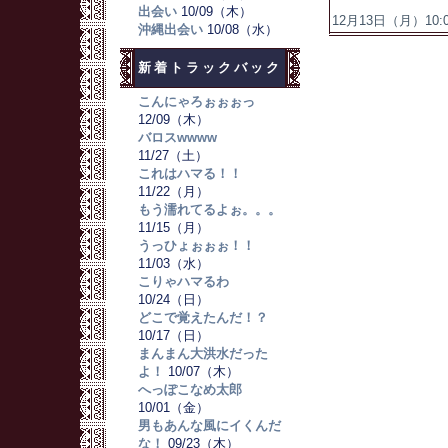
出会い
10/09（木）
12月13日（月）10:09
沖縄出会い
10/08（水）
新着トラックバック
こんにゃろぉぉぉっ
12/09（木）
バロスwwww
11/27（土）
これはハマる！！
11/22（月）
もう濡れてるよぉ。。。
11/15（月）
うっひょぉぉぉ！！
11/03（水）
こりゃハマるわ
10/24（日）
どこで覚えたんだ！？
10/17（日）
まんまん大洪水だった
よ！
10/07（木）
へっぽこなめ太郎
10/01（金）
男もあんな風にイくんだ
な！
09/23（木）