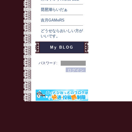
琵琶湖らいだぁ
吉月GAMeRS
どうせならおいしい方が
いいです。
My BLOG
パスワード: