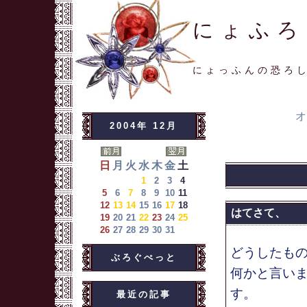
にょふろ
にょっふんの恐ろ
オ
2004年 12月
日
月
火
水
木
金
土
1
2
3
4
5
6
7
8
9
10
11
12
13
14
15
16
17
18
はてさて、
19
20
21
22
23
24
25
26
27
28
29
30
31
どうしたも
ぶろぐぺっと
何かと言い
す。
最近の記事