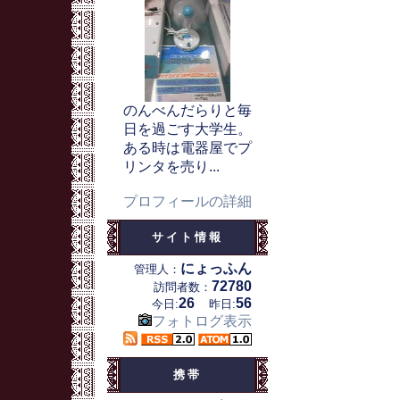
のんべんだらりと毎
日を過ごす大学生。
ある時は電器屋でプ
リンタを売り...
プロフィールの詳細
サイト情報
にょっふん
管理人：
72780
訪問者数：
26
56
今日:
昨日:
フォトログ表示
携帯