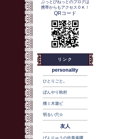
ぶっとびねっとのブログは
携帯からもアクセスＯＫ！
QRコード
リンク
personality
ひとりごと。
ぼんやり秋村
積ミ木遊ビ
明るい穴☆
友人
げんりゅうの欣喜雀躍