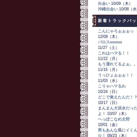
出会い
10/09（木）
沖縄出会い
10/08（
新着トラックバッ
こんにゃろぉぉぉっ
12/09（木）
バロスwwww
11/27（土）
これはハマる！！
11/22（月）
もう濡れてるよぉ。
11/15（月）
うっひょぉぉぉ！！
11/03（水）
こりゃハマるわ
10/24（日）
どこで覚えたんだ！
10/17（日）
まんまん大洪水だっ
よ！
10/07（木）
へっぽこなめ太郎
10/01（金）
男もあんな風にイく
な！
09/23（木）