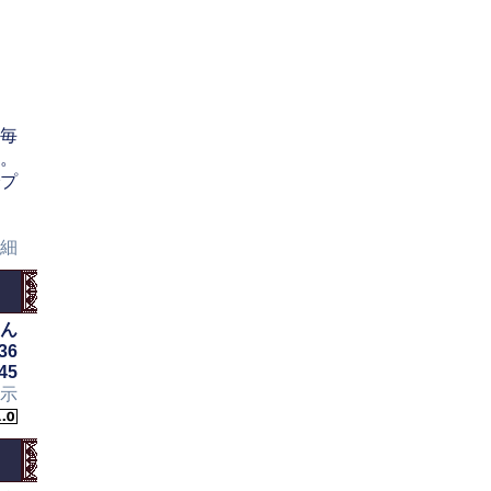
毎
。
プ
細
ん
36
45
示