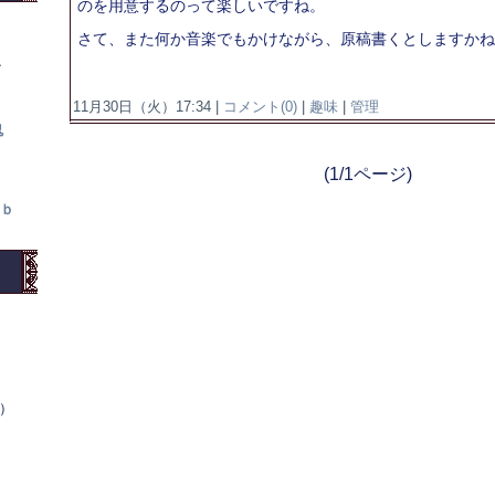
のを用意するのって楽しいですね。
さて、また何か音楽でもかけながら、原稿書くとしますかね
て
11月30日（火）17:34 |
コメント(0)
|
趣味
|
管理
鬼
(1/1ページ)
ｂ
木）