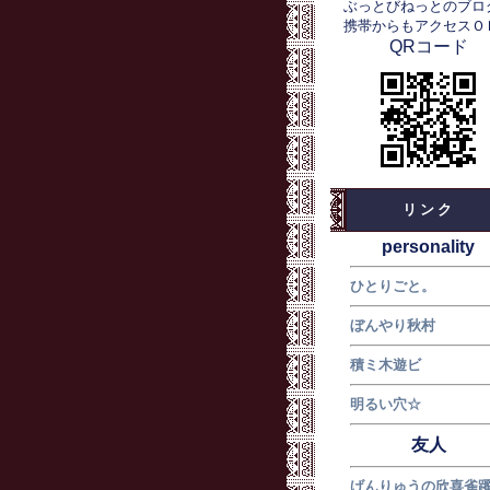
ぶっとびねっとのブロ
携帯からもアクセスＯ
QRコード
リンク
personality
ひとりごと。
ぼんやり秋村
積ミ木遊ビ
明るい穴☆
友人
げんりゅうの欣喜雀