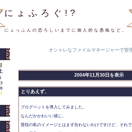
にょふろぐ!?
にょっふんの恐ろしいまでに個人的な愚痴など。
オシャレなファイルマネージャーで管
土
2004年11月30日を表示
6
13
20
とりあえず、
27
ブログペットを導入してみました。
なんだかかわいい感じ。
普段の私のイメージとはまず合わないわけですけど、それで