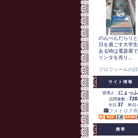
のんべんだらりと
日を過ごす大学生
ある時は電器屋で
リンタを売り...
プロフィールの詳
サイト情報
にょっふ
管理人：
728
訪問者数：
37
今日:
昨日:
フォトログ表
携帯