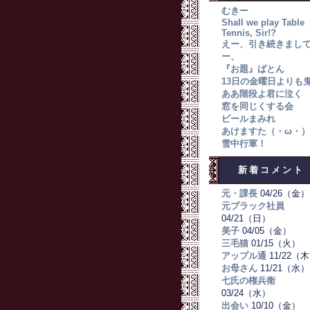
むきー
Shall we play Table
Tennis, Sir!?
えー、引き続きまし
ー、
『お題』ばとん
13日の金曜日よりも
ああ階段よ君に泣く
窓を同じくする会
ビールまみれ
あけますた（・ω・）
雪中行軍！
新着コメント
元・課長
04/26（金）
元ブラック社員
04/21（日）
美子
04/05（金）
三毛猫
01/15（火）
アップル通
11/22（
お母さん
11/21（水）
七氏の権兵衛
03/24（水）
出会い
10/10（金）