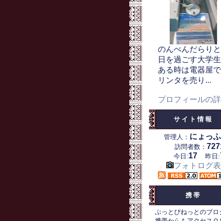
のんべんだらりと
日を過ごす大学生
ある時は電器屋で
リンタを売り...
プロフィールの詳
サイト情報
にょっふ
管理人：
727
訪問者数：
17
今日:
昨日:
フォトログ表
携帯
ぶっとびねっとのブロ
携帯からもアクセスＯ