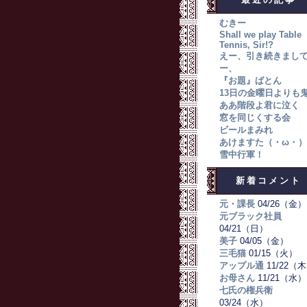
むきー
Shall we play Table
Tennis, Sir!?
えー、引き続きまし
ー、
『お題』ばとん
13日の金曜日よりも
ああ階段よ君に泣く
窓を同じくする会
ビールまみれ
あけますた（・ω・）
雪中行軍！
新着コメント
元・課長
04/26（金）
元ブラック社員
04/21（日）
美子
04/05（金）
三毛猫
01/15（火）
アップル通
11/22（
お母さん
11/21（水）
七氏の権兵衛
03/24（水）