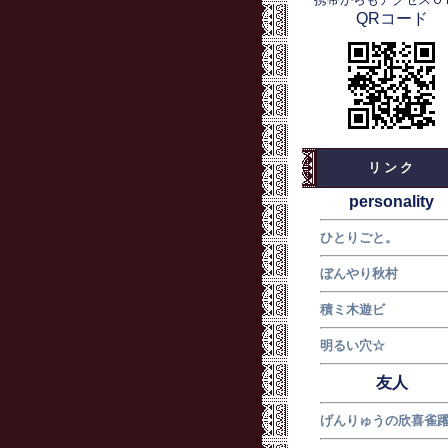
QRコード
リンク
personality
ひとりごと。
ぼんやり秋村
積ミ木遊ビ
明るい穴☆
友人
げんりゅうの欣喜雀