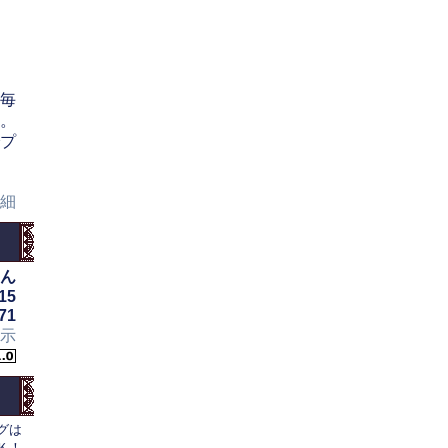
毎
。
プ
細
ん
15
71
示
グは
Ｋ！