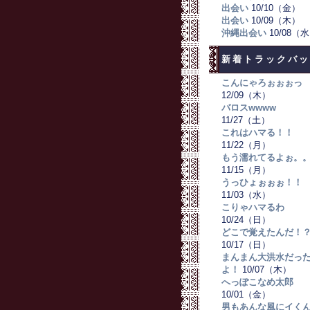
出会い
10/10（金）
出会い
10/09（木）
沖縄出会い
10/08（
新着トラックバッ
こんにゃろぉぉぉっ
12/09（木）
バロスwwww
11/27（土）
これはハマる！！
11/22（月）
もう濡れてるよぉ。
11/15（月）
うっひょぉぉぉ！！
11/03（水）
こりゃハマるわ
10/24（日）
どこで覚えたんだ！
10/17（日）
まんまん大洪水だっ
よ！
10/07（木）
へっぽこなめ太郎
10/01（金）
男もあんな風にイく