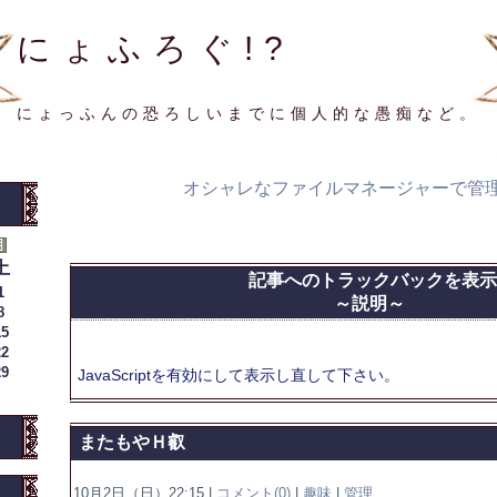
にょふろぐ!?
にょっふんの恐ろしいまでに個人的な愚痴など。
オシャレなファイルマネージャーで管
土
記事へのトラックバックを表示
1
～説明～
8
15
22
29
JavaScriptを
有効にして
表示し直して下さい。
またもやＨ叡
10月2日（日）22:15 |
コメント(0)
|
趣味
|
管理