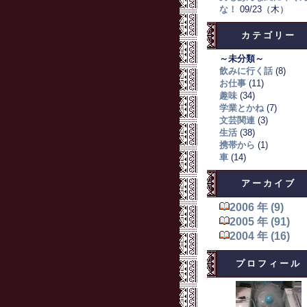
な！
09/23（木）
カテゴリー
～未分類～
飲みに行く話
(8)
お仕事
(11)
趣味
(34)
学業とかね
(7)
文芸関連
(3)
生活
(38)
携帯から
(1)
車
(14)
アーカイブ
2006 年 (9)
2005 年 (91)
2004 年 (16)
プロフィール