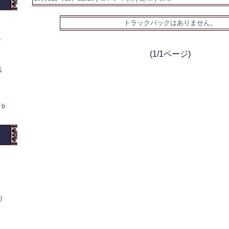
トラックバックはありません。
て
(1/1ページ)
鬼
ｂ
木）