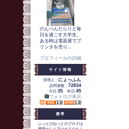
のんべんだらりと毎
日を過ごす大学生。
ある時は電器屋でプ
リンタを売り...
プロフィールの詳細
サイト情報
にょっふん
管理人：
72834
訪問者数：
35
45
今日:
昨日:
フォトログ表示
携帯
ぶっとびねっとのブログは
携帯からもアクセスＯＫ！