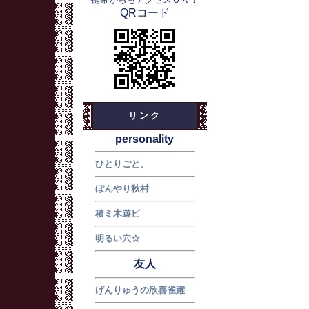
QRコード
リンク
personality
ひとりごと。
ぼんやり秋村
積ミ木遊ビ
明るい穴☆
友人
げんりゅうの欣喜雀躍