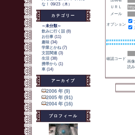
な！
09/23（木）
ＵＲＬ
メール
カテゴリー
オプション
～未分類～
飲みに行く話
(8)
お仕事
(11)
趣味
(34)
学業とかね
(7)
文芸関連
(3)
生活
(38)
確認コード
画像
携帯から
(1)
読み
車
(14)
アーカイブ
2006 年 (9)
2005 年 (91)
2004 年 (16)
プロフィール