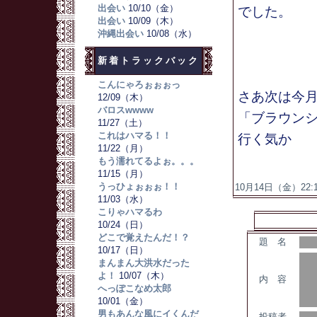
出会い
10/10（金）
でした。
出会い
10/09（木）
沖縄出会い
10/08（水）
新着トラックバック
こんにゃろぉぉぉっ
さあ次は今
12/09（木）
バロスwwww
「ブラウンシ
11/27（土）
これはハマる！！
行く気か
11/22（月）
もう濡れてるよぉ。。。
11/15（月）
うっひょぉぉぉ！！
10月14日（金）22:17
11/03（水）
こりゃハマるわ
10/24（日）
どこで覚えたんだ！？
題 名
10/17（日）
まんまん大洪水だった
よ！
10/07（木）
内 容
へっぽこなめ太郎
10/01（金）
男もあんな風にイくんだ
投稿者