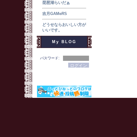
琵琶湖らいだぁ
吉月GAMeRS
どうせならおいしい方が
いいです。
My BLOG
パスワード: