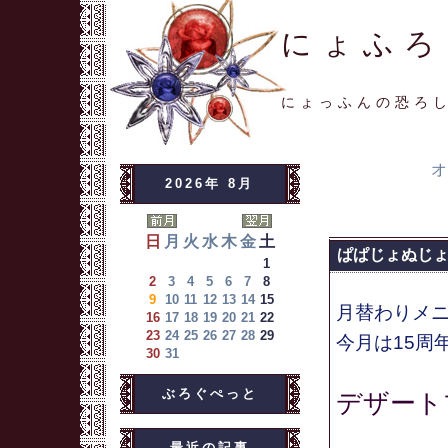
にょふろ
にょっふんの恐ろ
オ
2026年 8月
日
月
火
水
木
金
土
ぱぱじょぬじ
1
2
3
4
5
6
7
8
9
10
11
12
13
14
15
月替わりメ
16
17
18
19
20
21
22
23
24
25
26
27
28
29
今月は15周
30
31
ぶろぐぺっと
デザート
最近の記事