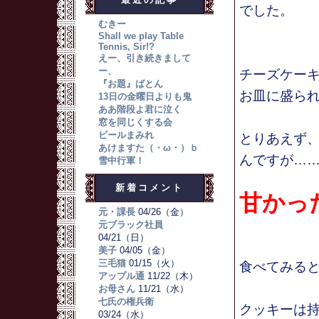
でした。
むきー
Shall we play Table
Tennis, Sir!?
えー、引き続きまして
ー、
チーズケー
『お題』ばとん
お皿に盛ら
13日の金曜日よりも鬼
ああ階段よ君に泣く
窓を同じくする会
ビールまみれ
とりあえず
あけますた（・ω・）ｂ
んですが…
雪中行軍！
新着コメント
甘かっ
元・課長
04/26（金）
元ブラック社員
04/21（日）
美子
04/05（金）
三毛猫
01/15（火）
食べてみる
アップル通
11/22（木）
お母さん
11/21（水）
七氏の権兵衛
クッキーは
03/24（水）