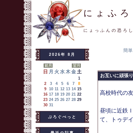
にょふろ
にょっふんの恐ろ
簡単
2026年 8月
日
月
火
水
木
金
土
お互いに頑張
1
2
3
4
5
6
7
8
9
10
11
12
13
14
15
高校時代の友
16
17
18
19
20
21
22
23
24
25
26
27
28
29
30
31
昼頃に近鉄
ぶろぐぺっと
て、トゥデ
最近の記事