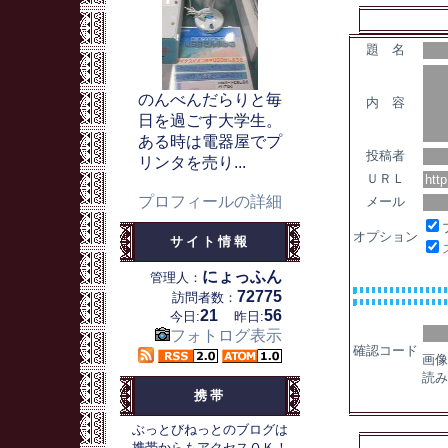
題 名
のんべんだらりと毎
内 容
日を過ごす大学生。
ある時は電器屋でプ
投稿者
リンタを売り...
ＵＲＬ
プロフィールの詳細
メール
オプション
サイト情報
にょっふん
管理人：
72775
訪問者数：
21
56
今日:
昨日:
フォトログ表示
確認コード
画像
読み
携帯
ぶっとびねっとのブログは
携帯からもアクセスＯＫ！