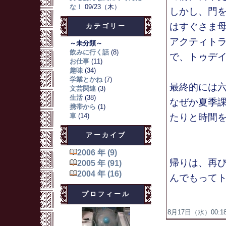
な！
09/23（木）
しかし、門
はすぐさま
カテゴリー
アクティト
～未分類～
飲みに行く話
(8)
で、トゥデ
お仕事
(11)
趣味
(34)
学業とかね
(7)
最終的には
文芸関連
(3)
生活
(38)
なぜか夏季
携帯から
(1)
車
(14)
たりと時間
アーカイブ
2006 年 (9)
帰りは、再
2005 年 (91)
2004 年 (16)
んでもって
プロフィール
8月17日（水）00:18