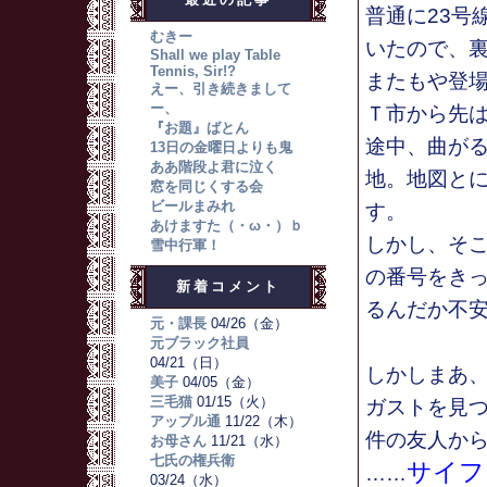
普通に23号
むきー
いたので、
Shall we play Table
Tennis, Sir!?
またもや登場
えー、引き続きまして
ー、
Ｔ市から先
『お題』ばとん
途中、曲が
13日の金曜日よりも鬼
ああ階段よ君に泣く
地。地図と
窓を同じくする会
ビールまみれ
す。
あけますた（・ω・）ｂ
しかし、そ
雪中行軍！
の番号をき
新着コメント
るんだか不
元・課長
04/26（金）
元ブラック社員
04/21（日）
しかしまあ
美子
04/05（金）
三毛猫
01/15（火）
ガストを見
アップル通
11/22（木）
件の友人か
お母さん
11/21（水）
七氏の権兵衛
サイフ
……
03/24（水）