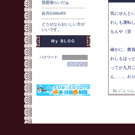
琵琶湖らいだぁ
気にせんと
吉月GAMeRS
わしも運転
どうせならおいしい方が
いいです。
もんや（笑
My BLOG
確かに、勝
パスワード:
わしもほっ
ってか九月
ん……。わ
by にょっふ