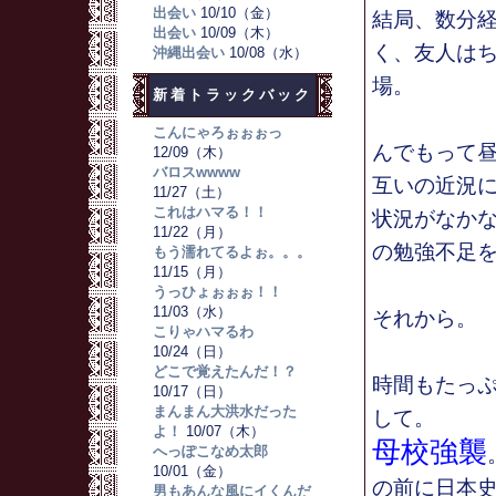
出会い
10/10（金）
結局、数分
出会い
10/09（木）
く、友人は
沖縄出会い
10/08（水）
場。
新着トラックバック
こんにゃろぉぉぉっ
んでもって
12/09（木）
バロスwwww
互いの近況
11/27（土）
これはハマる！！
状況がなか
11/22（月）
の勉強不足
もう濡れてるよぉ。。。
11/15（月）
うっひょぉぉぉ！！
11/03（水）
それから。
こりゃハマるわ
10/24（日）
どこで覚えたんだ！？
時間もたっ
10/17（日）
まんまん大洪水だった
して。
よ！
10/07（木）
母校強襲
へっぽこなめ太郎
10/01（金）
の前に日本
男もあんな風にイくんだ