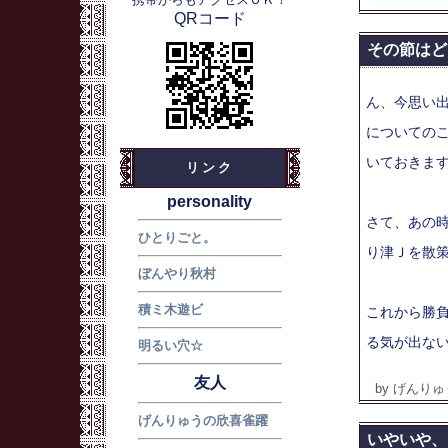
QRコード
その節はど
ん、今思い
についての
いておきま
リンク
personality
さて、あの
ひとりごと。
り津Ｊを散
ぼんやり秋村
積ミ木遊ビ
これから勝
る気が出な
明るい穴☆
友人
by げんりゅ
げんりゅうの欣喜雀躍
いやいや、