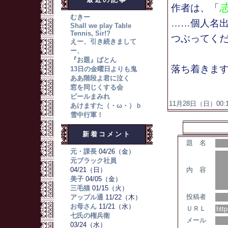
作者は、「
むきー
……個人名
Shall we play Table
Tennis, Sir!?
つぶってく
えー、引き続きまして
ー、
『お題』ばとん
落ち着きま
13日の金曜日よりも鬼
ああ階段よ君に泣く
窓を同じくする会
ビールまみれ
11月28日（日）00:13
あけますた（・ω・）ｂ
雪中行軍！
新着コメント
題 名
元・課長
04/26（金）
元ブラック社員
04/21（日）
内 容
美子
04/05（金）
三毛猫
01/15（火）
投稿者
アップル通
11/22（木）
お母さん
11/21（水）
ＵＲＬ
七氏の権兵衛
メール
03/24（水）