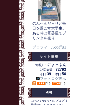
のんべんだらりと毎
日を過ごす大学生。
ある時は電器屋でプ
リンタを売り...
プロフィールの詳細
サイト情報
にょっふん
管理人：
72793
訪問者数：
39
56
今日:
昨日:
フォトログ表示
携帯
ぶっとびねっとのブログは
携帯からもアクセスＯＫ！