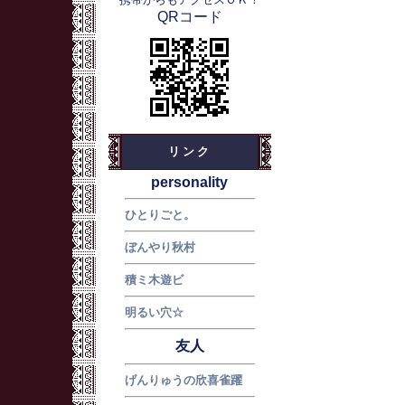
QRコード
リンク
personality
ひとりごと。
ぼんやり秋村
積ミ木遊ビ
明るい穴☆
友人
げんりゅうの欣喜雀躍