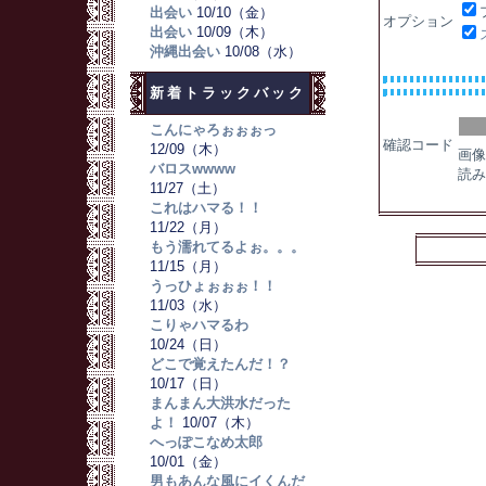
出会い
10/10（金）
オプション
出会い
10/09（木）
沖縄出会い
10/08（水）
新着トラックバック
こんにゃろぉぉぉっ
確認コード
12/09（木）
画像
バロスwwww
読み
11/27（土）
これはハマる！！
11/22（月）
もう濡れてるよぉ。。。
11/15（月）
うっひょぉぉぉ！！
11/03（水）
こりゃハマるわ
10/24（日）
どこで覚えたんだ！？
10/17（日）
まんまん大洪水だった
よ！
10/07（木）
へっぽこなめ太郎
10/01（金）
男もあんな風にイくんだ