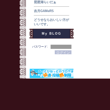
琵琶湖らいだぁ
吉月GAMeRS
どうせならおいしい方が
いいです。
My BLOG
パスワード: