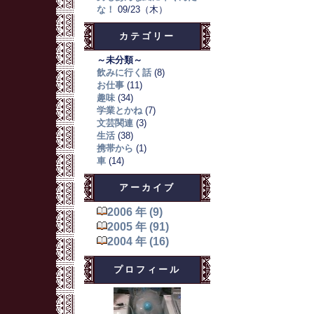
な！
09/23（木）
カテゴリー
～未分類～
飲みに行く話
(8)
お仕事
(11)
趣味
(34)
学業とかね
(7)
文芸関連
(3)
生活
(38)
携帯から
(1)
車
(14)
アーカイブ
2006 年 (9)
2005 年 (91)
2004 年 (16)
プロフィール