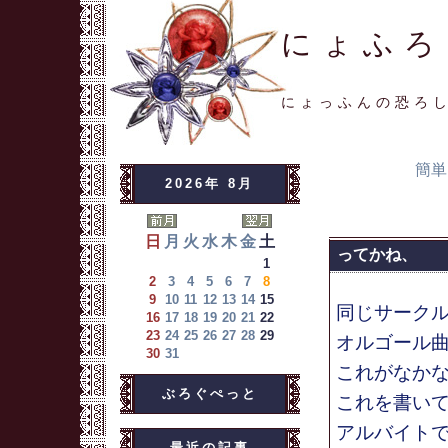
にょふろ
にょっふんの恐ろ
簡単
2026年 8月
日
月
火
水
木
金
土
ってかね、
1
2
3
4
5
6
7
8
9
10
11
12
13
14
15
同じサークル
16
17
18
19
20
21
22
23
24
25
26
27
28
29
オルゴール曲
30
31
これがなか
ぶろぐぺっと
これを書い
アルバイト
最近の記事