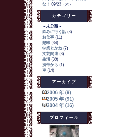
な！
09/23（木）
カテゴリー
～未分類～
飲みに行く話
(8)
お仕事
(11)
趣味
(34)
学業とかね
(7)
文芸関連
(3)
生活
(38)
携帯から
(1)
車
(14)
アーカイブ
2006 年 (9)
2005 年 (91)
2004 年 (16)
プロフィール