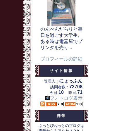
のんべんだらりと毎
日を過ごす大学生。
ある時は電器屋でプ
リンタを売り...
プロフィールの詳細
サイト情報
にょっふん
管理人：
72708
訪問者数：
10
71
今日:
昨日:
フォトログ表示
携帯
ぶっとびねっとのブログは
携帯からもアクセスＯＫ！