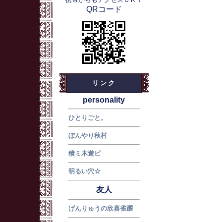
QRコード
リンク
personality
ひとりごと。
ぼんやり秋村
積ミ木遊ビ
明るい穴☆
友人
げんりゅうの欣喜雀躍