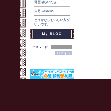
琵琶湖らいだぁ
吉月GAMeRS
どうせならおいしい方が
いいです。
My BLOG
パスワード: