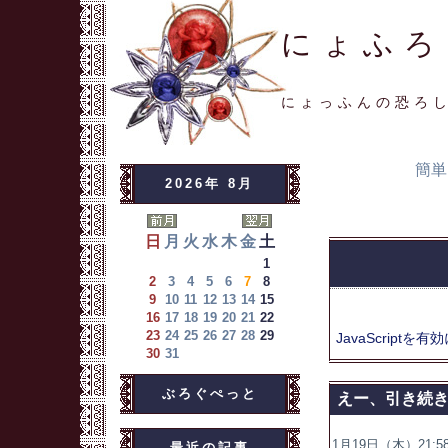
にょふろ
にょっふんの恐ろ
簡単
2026年 8月
日
月
火
水
木
金
土
1
2
3
4
5
6
7
8
9
10
11
12
13
14
15
16
17
18
19
20
21
22
23
24
25
26
27
28
29
JavaScriptを
有効
30
31
ぶろぐぺっと
えー、引き続
1月19日（木）21:58
最近の記事