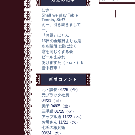
むきー
Shall we play Table
Tennis, Sir!?
えー、引き続きまして
ー、
『お題』ばとん
13日の金曜日よりも鬼
ああ階段よ君に泣く
窓を同じくする会
ビールまみれ
あけますた（・ω・）ｂ
雪中行軍！
新着コメント
元・課長
04/26（金）
元ブラック社員
04/21（日）
美子
04/05（金）
三毛猫
01/15（火）
アップル通
11/22（木）
お母さん
11/21（水）
七氏の権兵衛
03/24（水）