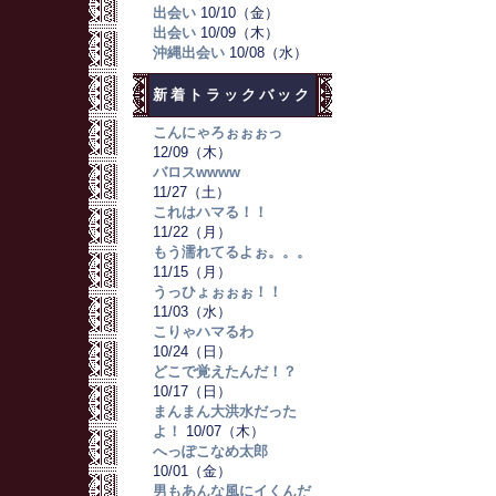
出会い
10/10（金）
出会い
10/09（木）
沖縄出会い
10/08（水）
新着トラックバック
こんにゃろぉぉぉっ
12/09（木）
バロスwwww
11/27（土）
これはハマる！！
11/22（月）
もう濡れてるよぉ。。。
11/15（月）
うっひょぉぉぉ！！
11/03（水）
こりゃハマるわ
10/24（日）
どこで覚えたんだ！？
10/17（日）
まんまん大洪水だった
よ！
10/07（木）
へっぽこなめ太郎
10/01（金）
男もあんな風にイくんだ