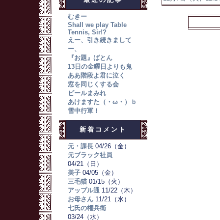
むきー
Shall we play Table
Tennis, Sir!?
えー、引き続きまして
ー、
『お題』ばとん
13日の金曜日よりも鬼
ああ階段よ君に泣く
窓を同じくする会
ビールまみれ
あけますた（・ω・）ｂ
雪中行軍！
新着コメント
元・課長
04/26（金）
元ブラック社員
04/21（日）
美子
04/05（金）
三毛猫
01/15（火）
アップル通
11/22（木）
お母さん
11/21（水）
七氏の権兵衛
03/24（水）