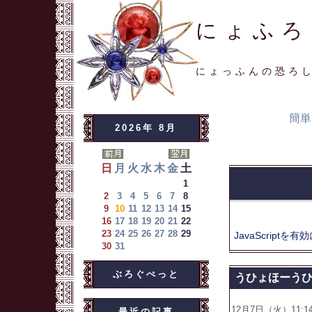
にょふろ
にょっふんの恐ろ
簡単
2026年 8月
日
月
火
水
木
金
土
1
2
3
4
5
6
7
8
9
10
11
12
13
14
15
16
17
18
19
20
21
22
23
24
25
26
27
28
29
JavaScriptを
有効
30
31
ぶろぐぺっと
うひょほーう
12月7日（火）11:14
最近の記事