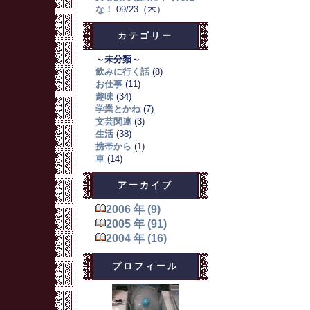
な！
09/23（木）
カテゴリー
～未分類～
飲みに行く話
(8)
お仕事
(11)
趣味
(34)
学業とかね
(7)
文芸関連
(3)
生活
(38)
携帯から
(1)
車
(14)
アーカイブ
2006 年 (9)
2005 年 (91)
2004 年 (16)
プロフィール