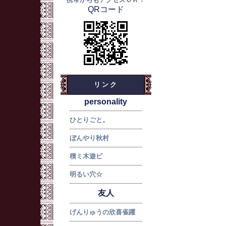
QRコード
リンク
personality
ひとりごと。
ぼんやり秋村
積ミ木遊ビ
明るい穴☆
友人
げんりゅうの欣喜雀躍