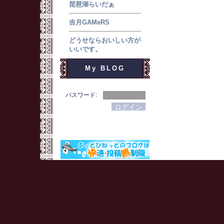
琵琶湖らいだぁ
吉月GAMeRS
どうせならおいしい方が
いいです。
My BLOG
パスワード: