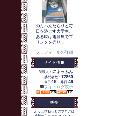
のんべんだらりと毎
日を過ごす大学生。
ある時は電器屋でプ
リンタを売り...
プロフィールの詳細
サイト情報
にょっふん
管理人：
72860
訪問者数：
15
46
今日:
昨日:
フォトログ表示
携帯
ぶっとびねっとのブログは
携帯からもアクセスＯＫ！