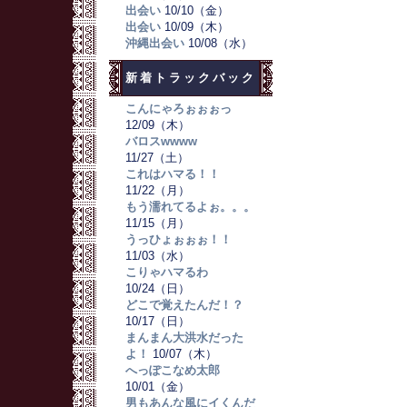
出会い
10/10（金）
出会い
10/09（木）
沖縄出会い
10/08（水）
新着トラックバック
こんにゃろぉぉぉっ
12/09（木）
バロスwwww
11/27（土）
これはハマる！！
11/22（月）
もう濡れてるよぉ。。。
11/15（月）
うっひょぉぉぉ！！
11/03（水）
こりゃハマるわ
10/24（日）
どこで覚えたんだ！？
10/17（日）
まんまん大洪水だった
よ！
10/07（木）
へっぽこなめ太郎
10/01（金）
男もあんな風にイくんだ