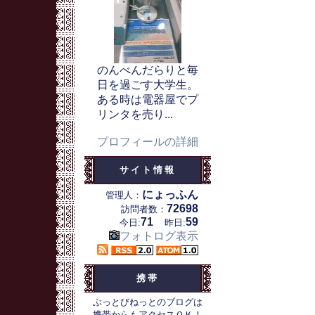
のんべんだらりと毎
日を過ごす大学生。
ある時は電器屋でプ
リンタを売り...
プロフィールの詳細
サイト情報
にょっふん
管理人：
72698
訪問者数：
71
59
今日:
昨日:
フォトログ表示
携帯
ぶっとびねっとのブログは
携帯からもアクセスＯＫ！