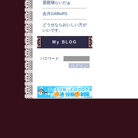
琵琶湖らいだぁ
吉月GAMeRS
どうせならおいしい方が
いいです。
My BLOG
パスワード: