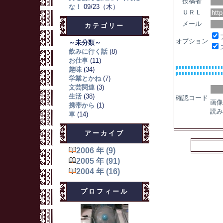
投稿者
な！
09/23（木）
ＵＲＬ
メール
カテゴリー
オプション
～未分類～
飲みに行く話
(8)
お仕事
(11)
趣味
(34)
学業とかね
(7)
文芸関連
(3)
生活
(38)
確認コード
画像
携帯から
(1)
読み
車
(14)
アーカイブ
2006 年 (9)
2005 年 (91)
2004 年 (16)
プロフィール