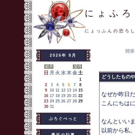
にょふろ
にょっふんの恐ろ
簡単
2026年 8月
日
月
火
水
木
金
土
どうしたもの
1
2
3
4
5
6
7
8
9
10
11
12
13
14
15
なぜか昨日
16
17
18
19
20
21
22
23
24
25
26
27
28
29
こんにちはに
30
31
ぶろぐぺっと
なんといい
以前から私
最近の記事