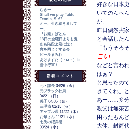
好きな日本
むきー
いてのんべ
Shall we play Table
Tennis, Sir!?
が。
えー、引き続きまして
ー、
昨日偶然実
『お題』ばとん
と会話した
13日の金曜日よりも鬼
ああ階段よ君に泣く
「もうそろ
窓を同じくする会
ビールまみれ
こい
」
あけますた（・ω・）ｂ
などと言わ
雪中行軍！
はぁ？
新着コメント
と思ったの
元・課長
04/26（金）
きてくれ」
元ブラック社員
04/21（日）
あー……多
美子
04/05（金）
三毛猫
01/15（火）
親父は無茶
アップル通
11/22（木）
困ったもん
お母さん
11/21（水）
七氏の権兵衛
大体、封筒
03/24（水）