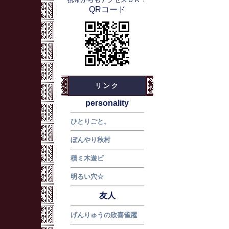
QRコード
リンク
personality
ひとりごと。
ぼんやり秋村
積ミ木遊ビ
明るい穴☆
友人
げんりゅうの欣喜雀躍