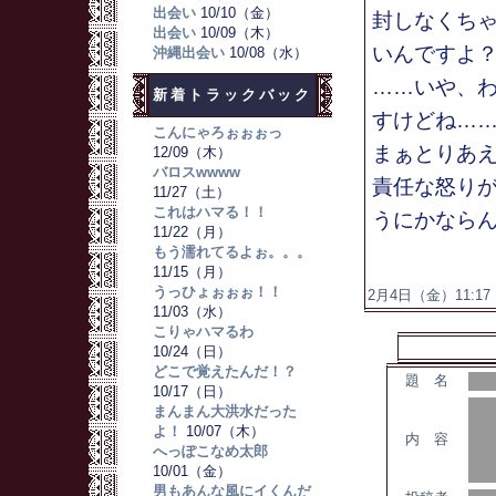
出会い
10/10（金）
封しなくち
出会い
10/09（木）
いんですよ
沖縄出会い
10/08（水）
……いや、
新着トラックバック
すけどね…
こんにゃろぉぉぉっ
まぁとりあ
12/09（木）
バロスwwww
責任な怒り
11/27（土）
これはハマる！！
うにかなら
11/22（月）
もう濡れてるよぉ。。。
11/15（月）
うっひょぉぉぉ！！
2月4日（金）11:17 
11/03（水）
こりゃハマるわ
10/24（日）
どこで覚えたんだ！？
題 名
10/17（日）
まんまん大洪水だった
よ！
10/07（木）
内 容
へっぽこなめ太郎
10/01（金）
男もあんな風にイくんだ