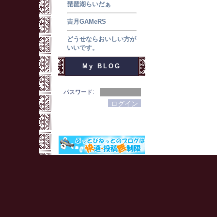
琵琶湖らいだぁ
吉月GAMeRS
どうせならおいしい方が
いいです。
My BLOG
パスワード: