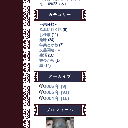
な！
09/23（木）
カテゴリー
～未分類～
飲みに行く話
(8)
お仕事
(11)
趣味
(34)
学業とかね
(7)
文芸関連
(3)
生活
(38)
携帯から
(1)
車
(14)
アーカイブ
2006 年 (9)
2005 年 (91)
2004 年 (16)
プロフィール