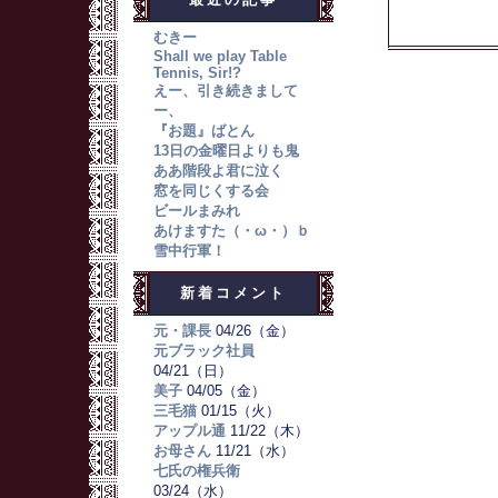
むきー
Shall we play Table
Tennis, Sir!?
えー、引き続きまして
ー、
『お題』ばとん
13日の金曜日よりも鬼
ああ階段よ君に泣く
窓を同じくする会
ビールまみれ
あけますた（・ω・）ｂ
雪中行軍！
新着コメント
元・課長
04/26（金）
元ブラック社員
04/21（日）
美子
04/05（金）
三毛猫
01/15（火）
アップル通
11/22（木）
お母さん
11/21（水）
七氏の権兵衛
03/24（水）