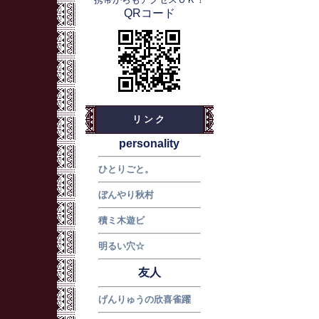
QRコード
リンク
personality
ひとりごと。
ぼんやり秋村
積ミ木遊ビ
明るい穴☆
友人
げんりゅうの欣喜雀躍