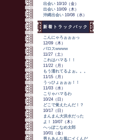
出会い
10/10（金）
出会い
10/09（木）
沖縄出会い
10/08（水）
新着トラックバック
こんにゃろぉぉぉっ
12/09（木）
バロスwwww
11/27（土）
これはハマる！！
11/22（月）
もう濡れてるよぉ。。。
11/15（月）
うっひょぉぉぉ！！
11/03（水）
こりゃハマるわ
10/24（日）
どこで覚えたんだ！？
10/17（日）
まんまん大洪水だった
よ！
10/07（木）
へっぽこなめ太郎
10/01（金）
男もあんな風にイくんだ