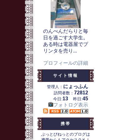
のんべんだらりと毎
日を過ごす大学生。
ある時は電器屋でプ
リンタを売り...
プロフィールの詳細
サイト情報
にょっふん
管理人：
72812
訪問者数：
13
45
今日:
昨日:
フォトログ表示
携帯
ぶっとびねっとのブログは
携帯からもアクセスＯＫ！