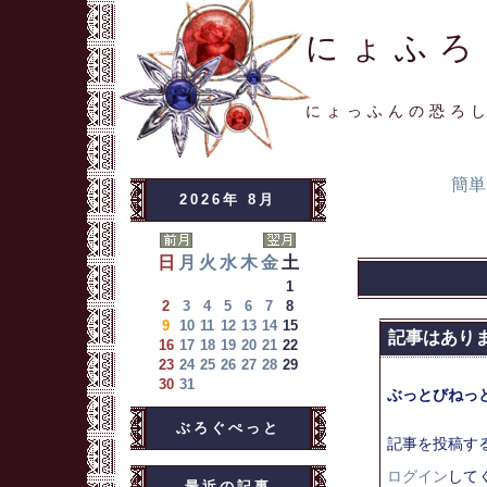
にょふろ
にょっふんの恐ろ
簡単
2026年 8月
日
月
火
水
木
金
土
1
2
3
4
5
6
7
8
9
10
11
12
13
14
15
記事はあり
16
17
18
19
20
21
22
23
24
25
26
27
28
29
30
31
ぶっとびねっ
ぶろぐぺっと
記事を投稿す
ログイン
して
最近の記事