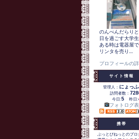
のんべんだらりと
日を過ごす大学生
ある時は電器屋で
リンタを売り...
プロフィールの詳
サイト情報
にょっふ
管理人：
728
訪問者数：
5
今日:
昨日:
フォトログ表
携帯
ぶっとびねっとのブロ