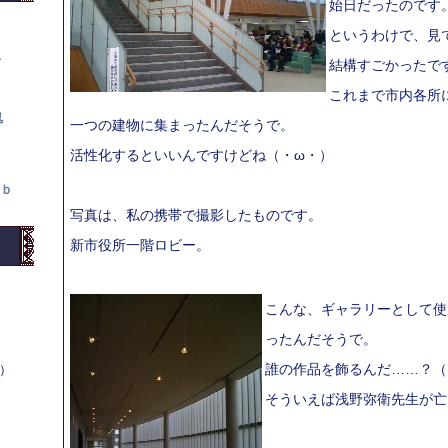
始日だったのです
というわけで、見
て
結構すごかったで
これまで市内各所
鬼
一つの建物に集まったんだそうで。
活性化するといいんですけどね（・ω・）
ｂ
写真は、私の携帯で撮影したものです。
新市役所一階ロビー。
こんな、ギャラリーとして使
ったんだそうで。
誰の作品を飾るんだ……？（
木）
そういえば浅野弥衛先生が亡