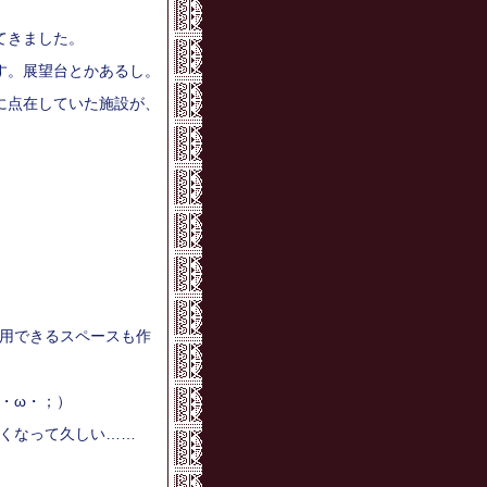
。
てきました。
す。展望台とかあるし。
に点在していた施設が、
用できるスペースも作
・ω・；）
くなって久しい……