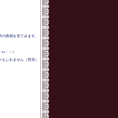
所の南側を見てみます。
・ω・；）
かもしれません（苦笑）