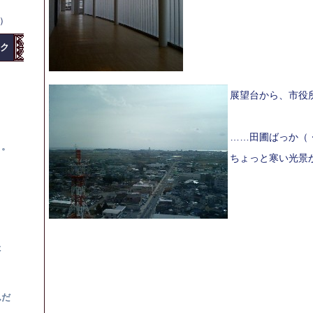
水）
ク
展望台から、市役
……田圃ばっか（
。。
ちょっと寒い光景
？
た
んだ