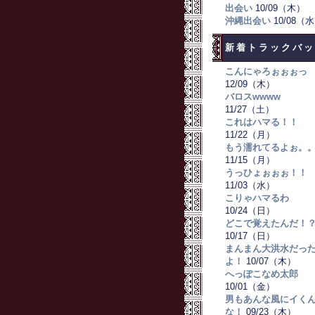
出会い
10/09（木）
沖縄出会い
10/08（
新着トラックバッ
こんにゃろぉぉぉっ
12/09（木）
バロスwwww
11/27（土）
これはハマる！！
11/22（月）
もう濡れてるよぉ。
11/15（月）
うっひょぉぉぉ！！
11/03（水）
こりゃハマるわ
10/24（日）
どこで覚えたんだ！
10/17（日）
まんまん大洪水だっ
よ！
10/07（木）
へっぽこなめ太郎
10/01（金）
男もあんな風にイく
な！
09/23（木）