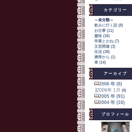
カテゴリー
～未分類～
飲みに行く話
(8)
お仕事
(11)
趣味
(34)
学業とかね
(7)
文芸関連
(3)
生活
(38)
携帯から
(1)
車
(14)
アーカイブ
2006 年 (9)
|
2006年 1月
(9)
2005 年 (91)
2004 年 (16)
プロフィール