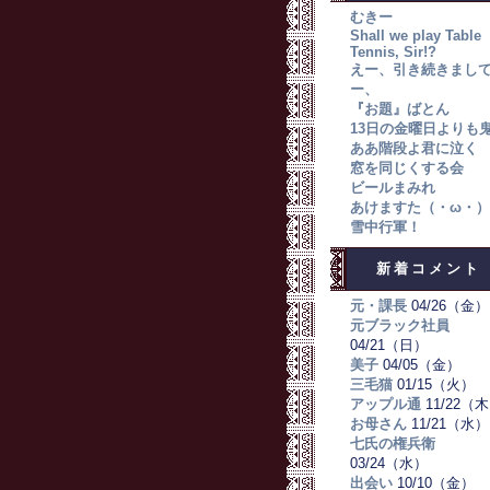
むきー
Shall we play Table
Tennis, Sir!?
えー、引き続きまし
ー、
『お題』ばとん
13日の金曜日よりも
ああ階段よ君に泣く
窓を同じくする会
ビールまみれ
あけますた（・ω・）
雪中行軍！
新着コメント
元・課長
04/26（金）
元ブラック社員
04/21（日）
美子
04/05（金）
三毛猫
01/15（火）
アップル通
11/22（
お母さん
11/21（水）
七氏の権兵衛
03/24（水）
出会い
10/10（金）