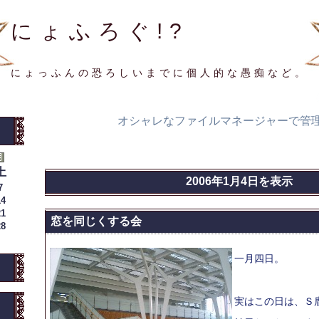
にょふろぐ!?
にょっふんの恐ろしいまでに個人的な愚痴など。
オシャレなファイルマネージャーで管
土
2006年1月4日を表示
7
14
21
窓を同じくする会
28
一月四日。
実はこの日は、Ｓ