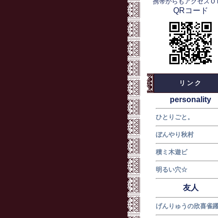
携帯からもアクセスＯ
QRコード
リンク
personality
ひとりごと。
ぼんやり秋村
積ミ木遊ビ
明るい穴☆
友人
げんりゅうの欣喜雀