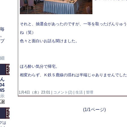
それと、抽選会があったのですが、一等を取ったげんりゅう
毎
ね（笑）
。
プ
色々と面白いお話も聞けました。
細
ほろ酔い気分で帰宅。
相変わらず、Ｋ鉄Ｓ鹿線の揺れは半端じゃありませんでした
ん
04
45
1月4日（水）23:01 |
コメント(2)
|
生活
|
管理
示
(1/1ページ)
グは