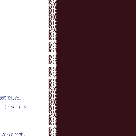
形式でした。
 （・ω・）ｂ
。
しかったです。